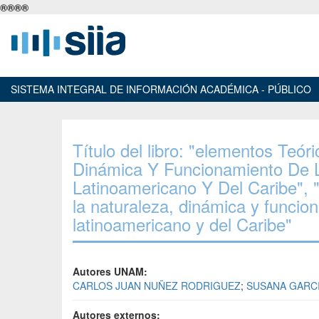
®
®
®
®
SISTEMA INTEGRAL DE INFORMACIÓN ACADÉMICA - PÚBLICO
Título del libro: "elementos Teó
Dinámica Y Funcionamiento De L
Latinoamericano Y Del Caribe", 
la naturaleza, dinámica y funcio
latinoamericano y del Caribe"
Autores UNAM:
CARLOS JUAN NUÑEZ RODRIGUEZ
;
SUSANA GARCI
Autores externos: