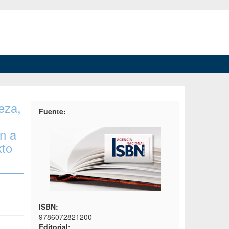
eza,
Fuente:
n a
xto
ISBN:
9786072821200
Editorial: