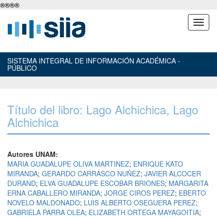
®
®
®
®
SISTEMA INTEGRAL DE INFORMACIÓN ACADÉMICA -
PÚBLICO
Título del libro: Lago Alchichica, Lago
Alchichica
Autores UNAM:
MARIA GUADALUPE OLIVA MARTINEZ
;
ENRIQUE KATO
MIRANDA
;
GERARDO CARRASCO NUÑEZ
;
JAVIER ALCOCER
DURAND
;
ELVA GUADALUPE ESCOBAR BRIONES
;
MARGARITA
ERNA CABALLERO MIRANDA
;
JORGE CIROS PEREZ
;
EBERTO
NOVELO MALDONADO
;
LUIS ALBERTO OSEGUERA PEREZ
;
GABRIELA PARRA OLEA
;
ELIZABETH ORTEGA MAYAGOITIA
;