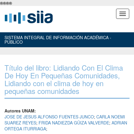
®
®
®
®
SISTEMA INTEGRAL DE INFORMACIÓN ACADÉMICA -
PÚBLICO
Título del libro: Lidiando Con El Clima
De Hoy En Pequeñas Comunidades,
Lidiando con el clima de hoy en
pequeñas comunidades
Autores UNAM:
JOSE DE JESUS ALFONSO FUENTES JUNCO
;
CARLA NOEMI
SUAREZ REYES
;
FRIDA NADIEZDA GÜIZA VALVERDE
;
ADRIAN
ORTEGA ITURRIAGA
;