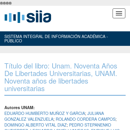
®
®
®
®
SISTEMA INTEGRAL DE INFORMACIÓN ACADÉMICA -
PÚBLICO
Título del libro: Unam. Noventa Años
De Libertades Universitarias, UNAM.
Noventa años de libertades
universitarias
Autores UNAM:
EDUARDO HUMBERTO MUÑOZ Y GARCIA
;
JULIANA
GONZALEZ VALENZUELA
;
ROLANDO CORDERA CAMPOS
;
DOMINGO ALBERTO VITAL DIAZ
;
PEDRO STEPANENKO