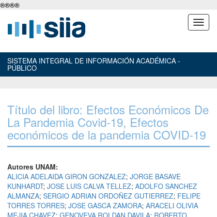
®
®
®
®
SISTEMA INTEGRAL DE INFORMACIÓN ACADÉMICA -
PÚBLICO
Título del libro: Efectos Económicos De
La Pandemia Covid-19, Efectos
económicos de la pandemia COVID-19
Autores UNAM:
ALICIA ADELAIDA GIRON GONZALEZ
;
JORGE BASAVE
KUNHARDT
;
JOSE LUIS CALVA TELLEZ
;
ADOLFO SANCHEZ
ALMANZA
;
SERGIO ADRIAN ORDOÑEZ GUTIERREZ
;
FELIPE
TORRES TORRES
;
JOSE GASCA ZAMORA
;
ARACELI OLIVIA
MEJIA CHAVEZ
;
GENOVEVA ROLDAN DAVILA
;
ROBERTO