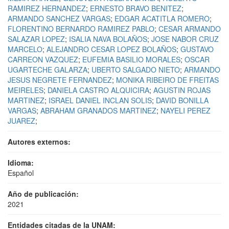
RAMIREZ HERNANDEZ
;
ERNESTO BRAVO BENITEZ
;
ARMANDO SANCHEZ VARGAS
;
EDGAR ACATITLA ROMERO
;
FLORENTINO BERNARDO RAMIREZ PABLO
;
CESAR ARMANDO
SALAZAR LOPEZ
;
ISALIA NAVA BOLAÑOS
;
JOSE NABOR CRUZ
MARCELO
;
ALEJANDRO CESAR LOPEZ BOLAÑOS
;
GUSTAVO
CARREON VAZQUEZ
;
EUFEMIA BASILIO MORALES
;
OSCAR
UGARTECHE GALARZA
;
UBERTO SALGADO NIETO
;
ARMANDO
JESUS NEGRETE FERNANDEZ
;
MONIKA RIBEIRO DE FREITAS
MEIRELES
;
DANIELA CASTRO ALQUICIRA
;
AGUSTIN ROJAS
MARTINEZ
;
ISRAEL DANIEL INCLAN SOLIS
;
DAVID BONILLA
VARGAS
;
ABRAHAM GRANADOS MARTINEZ
;
NAYELI PEREZ
JUAREZ
;
Autores externos:
Idioma:
Español
Año de publicación:
2021
Entidades citadas de la UNAM: