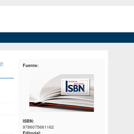
 e
Fuente:
ISBN:
9786075661162
Editorial: