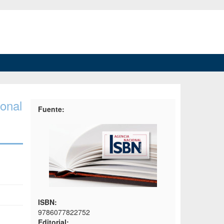
ional
Fuente:
ISBN:
9786077822752
Editorial: