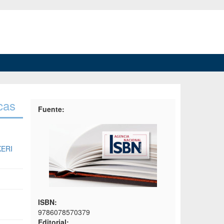
cas
Fuente:
KERI
ISBN:
9786078570379
Editorial: