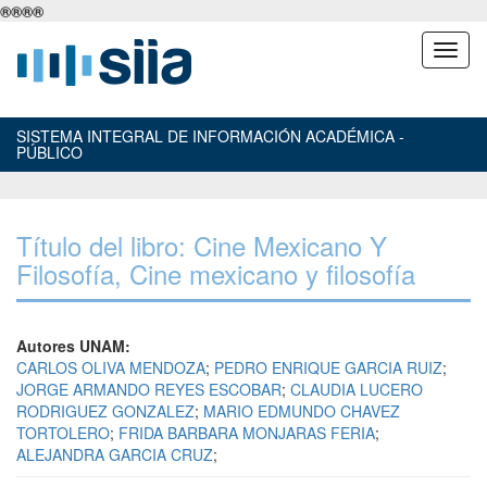
®
®
®
®
SISTEMA INTEGRAL DE INFORMACIÓN ACADÉMICA -
PÚBLICO
Título del libro: Cine Mexicano Y
Filosofía, Cine mexicano y filosofía
Autores UNAM:
CARLOS OLIVA MENDOZA
;
PEDRO ENRIQUE GARCIA RUIZ
;
JORGE ARMANDO REYES ESCOBAR
;
CLAUDIA LUCERO
RODRIGUEZ GONZALEZ
;
MARIO EDMUNDO CHAVEZ
TORTOLERO
;
FRIDA BARBARA MONJARAS FERIA
;
ALEJANDRA GARCIA CRUZ
;