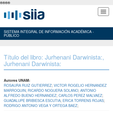
®
®
®
®
SISTEMA INTEGRAL DE INFORMACIÓN ACADÉMICA -
PÚBLICO
Título del libro: Jurhenani Darwinista:,
Jurhenani Darwinista:
Autores UNAM:
ROSAURA RUIZ GUTIERREZ
;
VICTOR ROGELIO HERNANDEZ
MARROQUIN
;
RICARDO NOGUERA SOLANO
;
ANTONIO
ALFREDO BUENO HERNANDEZ
;
CARLOS PEREZ MALVAEZ
;
GUADALUPE BRIBIESCA ESCUTIA
;
ERICA TORRENS ROJAS
;
RODRIGO ANTONIO VEGA Y ORTEGA BAEZ
;