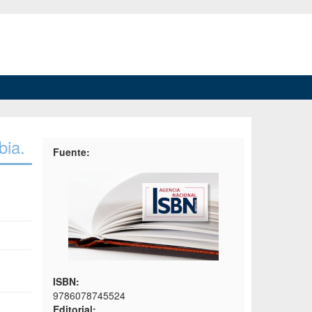
bia.
Fuente:
ISBN:
9786078745524
Editorial: