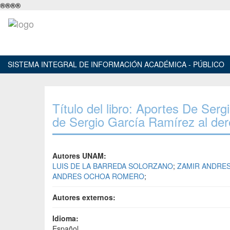
®
®
®
®
SISTEMA INTEGRAL DE INFORMACIÓN ACADÉMICA - PÚBLICO
Título del libro: Aportes De Ser
de Sergio García Ramírez al de
Autores UNAM:
LUIS DE LA BARREDA SOLORZANO
;
ZAMIR ANDRE
ANDRES OCHOA ROMERO
;
Autores externos:
Idioma:
Español