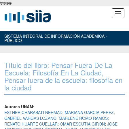
®
®
®
®
SISTEMA INTEGRAL DE INFORMACIÓN ACADÉMICA -
PÚBLICO
Título del libro: Pensar Fuera De La
Escuela: Filosofía En La Ciudad,
Pensar fuera de la escuela: filosofía en
la ciudad
Autores UNAM:
ESTHER CHARABATI NEHMAD
;
MARIANA GARCIA PEREZ
;
GABRIEL VARGAS LOZANO
;
MARLENE ROMO RAMOS
;
RENATO HUARTE CUELLAR
;
OMAR ESCUTIA GIRON
;
JOSE