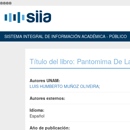
®
®
®
®
SISTEMA INTEGRAL DE INFORMACIÓN ACADÉMICA - PÚBLICO
Título del libro: Pantomima De L
Autores UNAM:
LUIS HUMBERTO MUÑOZ OLIVEIRA
;
Autores externos:
Idioma:
Español
Año de publicación: