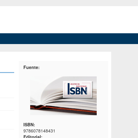
Fuente:
ISBN:
9786078148431
Editorial: