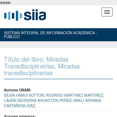
®
®
®
®
SISTEMA INTEGRAL DE INFORMACIÓN ACADÉMICA -
PÚBLICO
Título del libro: Miradas
Transdisciplinarias, Miradas
transdisciplinarias
Autores UNAM:
SILVIA HAMUI SUTTON
;
RODRIGO MARTINEZ MARTINEZ
;
LAURA GEORGINA AHUACTZIN PEREZ
;
ARELI ADRIANA
CASTAÑEDA DIAZ
;
Autores externos: