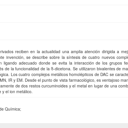
ivados reciben en la actualidad una amplia atención dirigida a mej
ente invención, se describe sobre la síntesis de cuatro nuevos compl
n ligando adecuado donde se evita la interacción de los grupos fen
 de la funcionalidad de la ß-dicetona. Se utilizaron bivalentes de m
lógica. Los cuatro complejos metálicos homolépticos de DAC se caract
RMN, IR y EM. Desde el punto de vista farmacológico, es ventajoso ma
vamente de dos restos curcuminoides y el metal en lugar de una comb
 y el ion metálico.
 de Química;