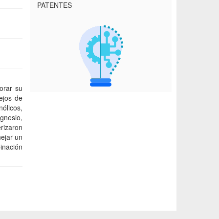
PATENTES
orar su
ejos de
ólicos,
agnesio,
erizaron
nejar un
inación