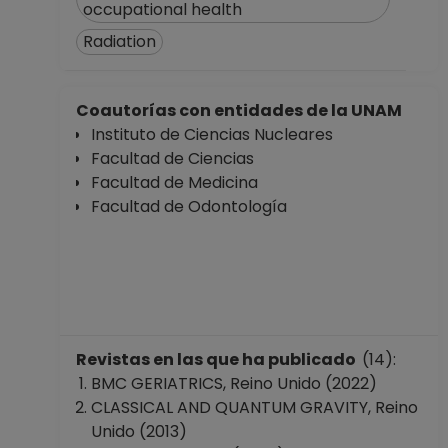
occupational health
Desde 16-03-2020
hasta 30-09-2020
Radiation
PROFESOR
ASIGNATURA A TP
No Definitivo
Coautorías con entidades de la UNAM
Facultad de
Instituto de Ciencias Nucleares
Ciencias
Facultad de Ciencias
Desde 01-05-2019
Facultad de Medicina
hasta 15-08-2019
Facultad de Odontología
PROFESOR
ASIGNATURA A TP
No Definitivo
Facultad de
Ciencias
Desde 16-04-2018
Revistas en las que ha publicado
(14):
hasta 31-08-2018
BMC GERIATRICS, Reino Unido (2022)
AYUDANTE
CLASSICAL AND QUANTUM GRAVITY, Reino
PROFESOR B TP No
Unido (2013)
Definitivo