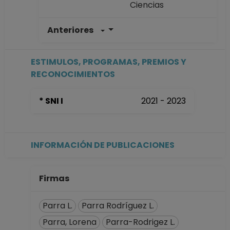
Ciencias
Anteriores
PROFESOR
ASIGNATURA B TP
No Definitivo
ESTIMULOS, PROGRAMAS, PREMIOS Y
Facultad de
RECONOCIMIENTOS
Ciencias
Desde 01-04-2024
* SNI I
2021 - 2023
hasta 31-07-2024
PROFESOR
ASIGNATURA B TP
No Definitivo
INFORMACIÓN DE PUBLICACIONES
Facultad de
Ciencias
Desde 16-04-2023
Firmas
hasta 31-07-2023
PROFESOR
Parra L.
Parra Rodríguez L.
ASIGNATURA B TP
Parra, Lorena
Parra-Rodrigez L.
No Definitivo