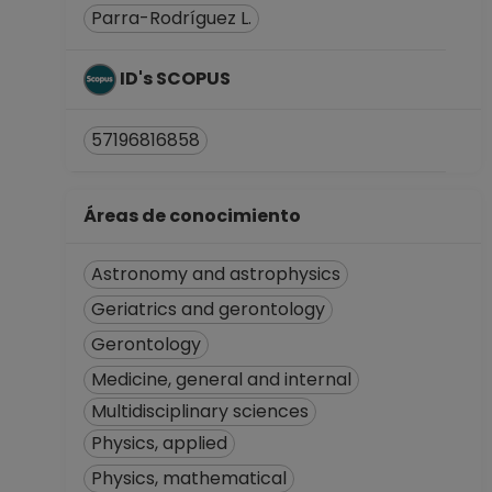
Parra-Rodríguez L.
Facultad de
Ciencias
Desde 01-07-2022
ID's SCOPUS
hasta 30-09-2022
PROFESOR
57196816858
ASIGNATURA A TP
No Definitivo
Facultad de
Áreas de conocimiento
Ciencias
Desde 01-05-2022
Astronomy and astrophysics
hasta 30-06-2022
Geriatrics and gerontology
PROFESOR
ASIGNATURA A TP
Gerontology
No Definitivo
Medicine, general and internal
Facultad de
Multidisciplinary sciences
Ciencias
Desde 16-10-2021
Physics, applied
hasta 30-04-2022
Physics, mathematical