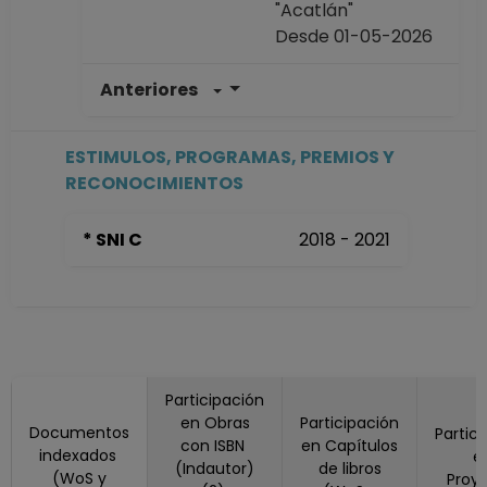
"Acatlán"
Desde 01-05-2026
Anteriores
PROFESOR
ASIGNATURA A No
Definitivo
ESTIMULOS, PROGRAMAS, PREMIOS Y
Facultad de
RECONOCIMIENTOS
Estudios Superiores
"Acatlán"
* SNI C
2018 - 2021
Desde 01-08-2019
hasta 30-11-2025
PROFESOR
ASIGNATURA A TP
No Definitivo
Facultad de
Participación
Estudios Superiores
en Obras
Participación
"Acatlán"
Documentos
Partic
con ISBN
en Capítulos
Desde 16-05-2019
indexados
e
(Indautor)
de libros
(WoS y
hasta 31-07-2019
Proy