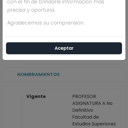
con el fin de brindarle información más
precisa y oportuna.
Máximo nivel de
DOCTORADO
estudios
Agradecemos su comprensión.
Antigüedad
17 años
Aceptar
académica en la
UNAM
NOMBRAMIENTOS
Vigente
PROFESOR
ASIGNATURA A No
Definitivo
Facultad de
Estudios Superiores