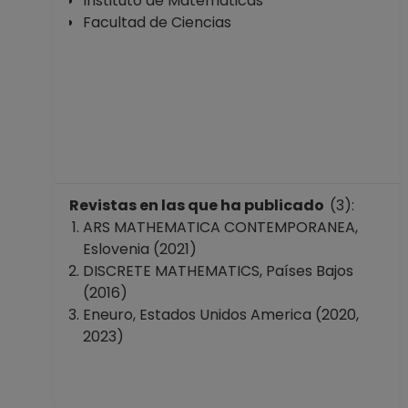
Instituto de Matemáticas
No Definitivo
Facultad de Ciencias
Facultad de
Ciencias
Desde 01-09-2016
hasta 31-01-2017
AYUDANTE
PROFESOR B TP No
Definitivo
Facultad de
Ciencias
Revistas en las que ha publicado
(3):
Desde 16-04-2016
ARS MATHEMATICA CONTEMPORANEA,
hasta 31-01-2017
Eslovenia (2021)
PROFESOR
DISCRETE MATHEMATICS, Países Bajos
ASIGNATURA A TP
(2016)
No Definitivo
Eneuro, Estados Unidos America (2020,
Facultad de
2023)
Ciencias
Desde 16-04-2016
hasta 15-06-2016