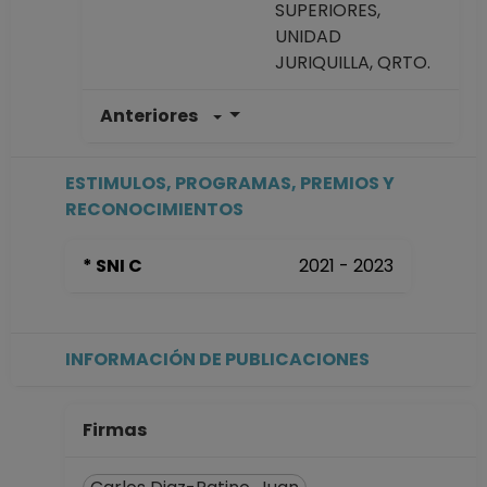
SUPERIORES,
UNIDAD
JURIQUILLA, QRTO.
Anteriores
PROFESOR
ASIGNATURA A No
Definitivo
ESTIMULOS, PROGRAMAS, PREMIOS Y
ESCUELA NACIONAL
RECONOCIMIENTOS
DE ESTUDIOS
SUPERIORES,
* SNI C
2021 - 2023
UNIDAD
JURIQUILLA, QRTO.
Desde 01-10-2024
hasta 31-01-2025
INFORMACIÓN DE PUBLICACIONES
PROFESOR
ASIGNATURA A TP
No Definitivo
Firmas
Facultad de
Ciencias