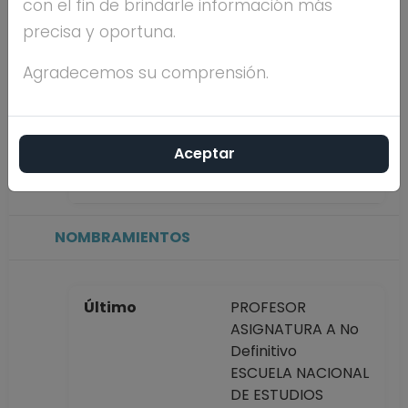
con el fin de brindarle información más
precisa y oportuna.
Máximo nivel de
DOCTORADO
estudios
Agradecemos su comprensión.
Antigüedad
6 años
Aceptar
académica en la
UNAM
NOMBRAMIENTOS
Último
PROFESOR
ASIGNATURA A No
Definitivo
ESCUELA NACIONAL
DE ESTUDIOS