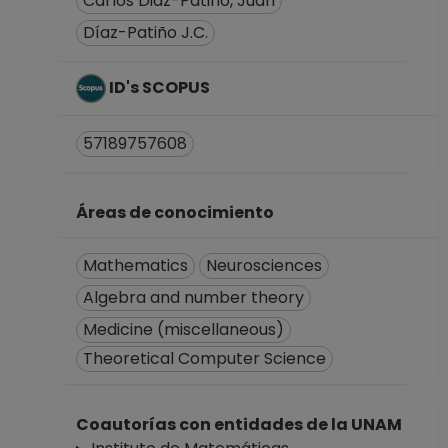
Carlos Diaz-Patino, Juan
Desde 16-09-2019
Díaz-Patiño J.C.
hasta 30-11-2019
PROFESOR
ID's SCOPUS
ASIGNATURA A TP
No Definitivo
Facultad de
57189757608
Ciencias
Desde 16-08-2018
hasta 30-11-2018
Áreas de conocimiento
PROFESOR
ASIGNATURA A TP
Mathematics
Neurosciences
No Definitivo
Algebra and number theory
Facultad de
Medicine (miscellaneous)
Ciencias
Desde 01-09-2017
Theoretical Computer Science
hasta 31-05-2018
PROFESOR
Coautorías con entidades de la UNAM
ASIGNATURA A TP