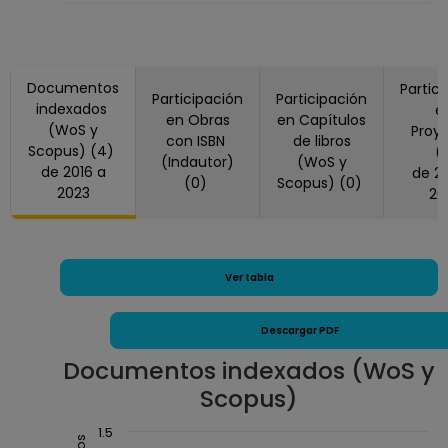
PROFESOR
ASIGNATURA A TP
No Definitivo
Facultad de
Documentos
Partic
Participación
Participación
Ciencias
indexados
e
en Obras
en Capítulos
Desde 01-01-2015
(WoS y
Proy
con ISBN
de libros
Scopus) (4)
(
hasta 31-01-2015
(Indautor)
(WoS y
de 2016 a
de 2022 a
AYUDANTE
(0)
Scopus) (0)
2023
20
PROFESOR B TP No
Definitivo
Facultad de
Ciencias
Ver tabla
Desde 01-06-2011
hasta 30-09-2011
Descargar PDF
PROFESOR
Documentos indexados (WoS y
ASIGNATURA A TP
Scopus)
No Definitivo
Facultad de
Chart
1.5
Ciencias