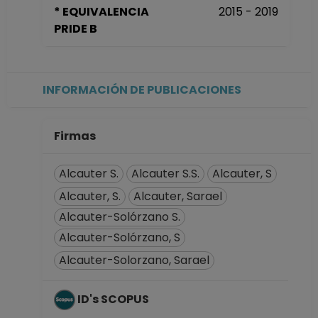
* EQUIVALENCIA
2015 - 2019
Querétaro,
PRIDE B
Querétaro
Desde 01-12-2019
hasta 15-09-2023
INVESTIGADOR
INFORMACIÓN DE PUBLICACIONES
ASOCIADO C TC No
Definitivo
Instituto de
Firmas
Neurobiología en
Querétaro,
Alcauter S.
Alcauter S.S.
Alcauter, S
Querétaro
Alcauter, S.
Alcauter, Sarael
Desde 01-02-2015
Alcauter-Solórzano S.
hasta 30-11-2019
Alcauter-Solórzano, S
Alcauter-Solorzano, Sarael
ID's SCOPUS