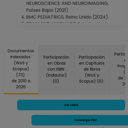
Escuela Nacional de Estudios Superiores,
NEUROSCIENCE AND NEUROIMAGING,
Unidad Juriquilla, Quéretaro
Países Bajos (2021)
Coordinación de Estudios de Posgrado
BMC PEDIATRICS, Reino Unido (2024)
BRAIN AND LANGUAGE, Estados Unidos
America (2017)
Brain Communications, Estados Unidos
America (2025)
Documentos
Brain Connectivity, Estados Unidos
Partic
indexados
Participación
Participación
America (2013)
e
(WoS y
en Obras
en Capítulos
BRAIN STRUCTURE & FUNCTION, Alemania
Proy
Scopus)
con ISBN
de libros
(2014, 2022)
(
(73)
(Indautor)
(WoS y
de 2014 a
BRAIN TOPOGRAPHY, Países Bajos (2025)
de 2010 a
(0)
Scopus) (0)
20
CEREB CORTEX, Estados Unidos America
2026
(2015, 2022)
CHINESE MED J-PEKING, China (2012)
DEV COGN NEUROS-NETH, Reino Unido
Ver tabla
(2015)
eLife, Reino Unido (2021)
Descargar PDF
Eneuro, Estados Unidos America (2020,