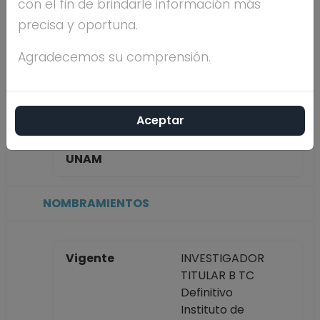
con el fin de brindarle información más
SOLORZANO
precisa y oportuna.
Máximo nivel de
DOCTORADO
Agradecemos su comprensión.
estudios
Aceptar
Antigüedad
11 años
académica en la
UNAM
NOMBRAMIENTOS
Vigente
INVESTIGADOR
TITULAR B TC
Definitivo
Instituto de