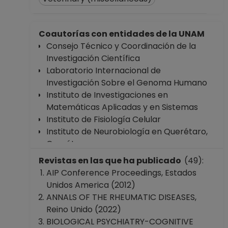
Coautorías con entidades de la UNAM
Consejo Técnico y Coordinación de la
Investigación Científica
Laboratorio Internacional de
Investigación Sobre el Genoma Humano
Instituto de Investigaciones en
Matemáticas Aplicadas y en Sistemas
Instituto de Fisiología Celular
Instituto de Neurobiología en Querétaro,
Querétaro
Instituto de Ciencias Aplicadas y
Revistas en las que ha publicado
(49):
Tecnología
AIP Conference Proceedings, Estados
Facultad de Ciencias
Unidos America (2012)
Facultad de Ingeniería
ANNALS OF THE RHEUMATIC DISEASES,
Facultad de Medicina
Reino Unido (2022)
Facultad de Psicología
BIOLOGICAL PSYCHIATRY-COGNITIVE