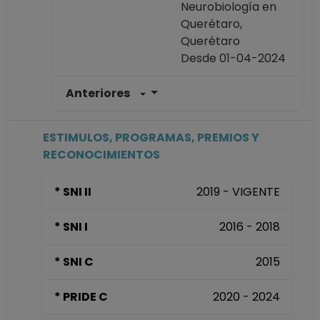
Neurobiología en
Querétaro,
Querétaro
Desde 01-04-2024
Anteriores
INVESTIGADOR
TITULAR A TC
Definitivo
ESTIMULOS, PROGRAMAS, PREMIOS Y
Instituto de
RECONOCIMIENTOS
Neurobiología en
Querétaro,
* SNI II
2019 - VIGENTE
Querétaro
Desde 16-09-2023
* SNI I
2016 - 2018
hasta 31-03-2024
INVESTIGADOR
* SNI C
2015
TITULAR A TC No
Definitivo
* PRIDE C
2020 - 2024
Instituto de
Neurobiología en