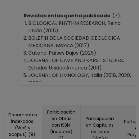
Desde 16-11-2021
hasta 30-10-2022
Revistas en las que ha publicado
(7):
PROFESOR
BIOLOGICAL RHYTHM RESEARCH, Reino
ASIGNATURA B TP
Unido (2015)
No Definitivo
BOLETIN DE LA SOCIEDAD GEOLOGICA
Facultad de
MEXICANA, México (2017)
Ciencias
Catena, Países Bajos (2025)
Desde 01-06-2021
JOURNAL OF CAVE AND KARST STUDIES,
hasta 15-11-2021
Estados Unidos America (2011)
PROFESOR
JOURNAL OF LIMNOLOGY, Italia (2018, 2020,
ASIGNATURA A TP
2022)
No Definitivo
JOURNAL OF PALEOLIMNOLOGY, Países
Facultad de
Bajos (2022)
Ciencias
Revista Mexicana De Biodiversidad, México
Desde 16-04-2021
(2022)
Participación
hasta 31-05-2021
Documentos
en Obras
Participación
indexados
Partic
PROFESOR
con ISBN
en Capítulos
(WoS y
e
ASIGNATURA B TP
(Indautor)
de libros
Scopus) (9)
Proy
No Definitivo
(1)
(WoS y