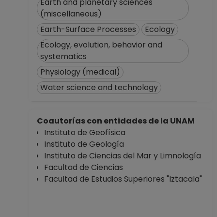
PROFESOR
Earth and planetary sciences
ASIGNATURA B TP
(miscellaneous)
No Definitivo
Earth-Surface Processes
Ecology
Facultad de
Ecology, evolution, behavior and
Ciencias
systematics
Desde 01-05-2023
hasta 15-10-2023
Physiology (medical)
PROFESOR
Water science and technology
ASIGNATURA B TP
No Definitivo
Facultad de
Coautorías con entidades de la UNAM
Ciencias
Instituto de Geofísica
Desde 01-11-2022
Instituto de Geología
hasta 30-04-2023
Instituto de Ciencias del Mar y Limnología
PROFESOR
Facultad de Ciencias
ASIGNATURA B TP
Facultad de Estudios Superiores "Iztacala"
No Definitivo
Facultad de
Ciencias