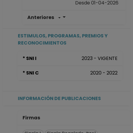
Desde 01-04-2026
Anteriores
PROFESOR
ASIGNATURA B No
Definitivo
ESTIMULOS, PROGRAMAS, PREMIOS Y
Facultad de
RECONOCIMIENTOS
Ciencias
Desde 01-10-2025
* SNI I
2023 - VIGENTE
hasta 31-03-2026
PROFESOR
* SNI C
2020 - 2022
ASIGNATURA B No
Definitivo
Facultad de
Ciencias
INFORMACIÓN DE PUBLICACIONES
Desde 01-04-2025
hasta 30-09-2025
PROFESOR
Firmas
ASIGNATURA B No
Definitivo