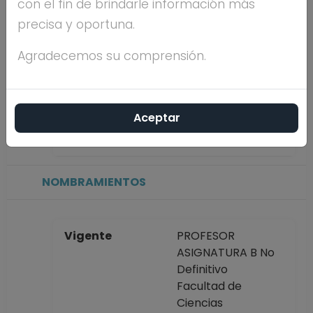
con el fin de brindarle información más
precisa y oportuna.
Máximo nivel de
DOCTORADO
estudios
Agradecemos su comprensión.
Antigüedad
16 años
Aceptar
académica en la
UNAM
NOMBRAMIENTOS
Vigente
PROFESOR
ASIGNATURA B No
Definitivo
Facultad de
Ciencias