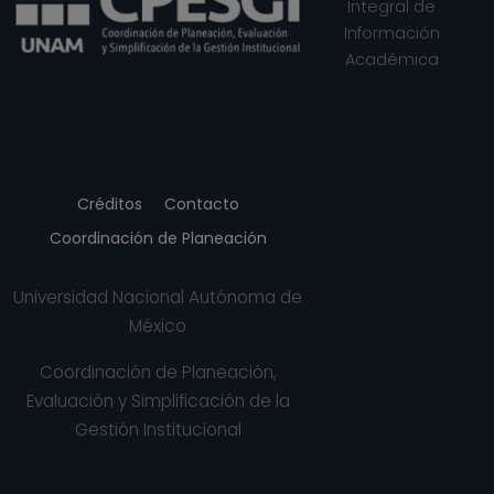
Integral de
Ciencias
Información
Desde 16-12-2014
Académica
hasta 15-02-2015
PROFESOR
ASIGNATURA A TP
No Definitivo
Facultad de
Ciencias
Créditos
Contacto
Desde 16-12-2013
Coordinación de Planeación
hasta 31-01-2014
PROFESOR
Universidad Nacional Autónoma de
ASIGNATURA A TP
México
No Definitivo
Facultad de
Coordinación de Planeación,
Ciencias
Evaluación y Simplificación de la
Desde 01-12-2012
Gestión Institucional
hasta 28-02-2013
PROFESOR
ASIGNATURA A TP