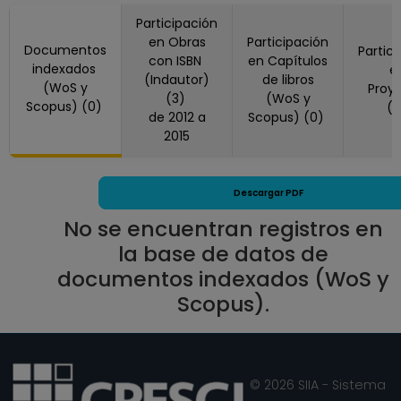
hasta 15-01-2024
Participación
PROFESOR
en Obras
Participación
ASIGNATURA A TP
Documentos
Partic
con ISBN
en Capítulos
No Definitivo
indexados
e
(Indautor)
de libros
(WoS y
Facultad de
Proy
(3)
(WoS y
Scopus) (0)
(
Ciencias
de 2012 a
Scopus) (0)
Desde 16-12-2016
2015
hasta 28-02-2017
PROFESOR
Descargar PDF
ASIGNATURA A TP
No Definitivo
No se encuentran registros en
Facultad de
la base de datos de
Ciencias
documentos indexados (WoS y
Desde 16-12-2015
Scopus).
hasta 31-01-2016
PROFESOR
ASIGNATURA A TP
No Definitivo
© 2026 SIIA - Sistema
Facultad de