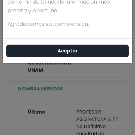
con el fin de brindarle información más
ALVARADO
precisa y oportuna.
Máximo nivel de
LICENCIATURA
Agradecemos su comprensión.
estudios
Aceptar
Antigüedad
5 años
académica en la
UNAM
NOMBRAMIENTOS
Último
PROFESOR
ASIGNATURA A TP
No Definitivo
Facultad de