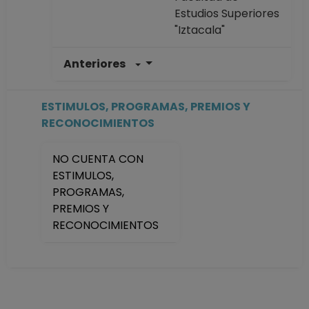
Estudios Superiores
"Iztacala"
Anteriores
PROFESOR
ASIGNATURA A TP
No Definitivo
ESTIMULOS, PROGRAMAS, PREMIOS Y
Facultad de
RECONOCIMIENTOS
Estudios Superiores
"Iztacala"
NO CUENTA CON
Desde 01-04-2024
ESTIMULOS,
hasta 31-07-2024
PROGRAMAS,
PROFESOR
PREMIOS Y
ASIGNATURA A TP
RECONOCIMIENTOS
No Definitivo
Facultad de
Estudios Superiores
"Iztacala"
Desde 16-10-2023