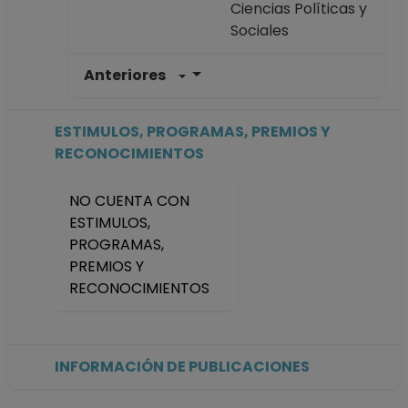
Ciencias Políticas y
Sociales
Anteriores
PROFESOR
ASIGNATURA A TP
No Definitivo
ESTIMULOS, PROGRAMAS, PREMIOS Y
Facultad de
RECONOCIMIENTOS
Ciencias Políticas y
Sociales
NO CUENTA CON
Desde 16-11-2022
ESTIMULOS,
hasta 28-02-2024
PROGRAMAS,
PROFESOR
PREMIOS Y
ASIGNATURA A TP
RECONOCIMIENTOS
No Definitivo
Facultad de
Ciencias Políticas y
Sociales
INFORMACIÓN DE PUBLICACIONES
Desde 01-03-2022
hasta 15-11-2022