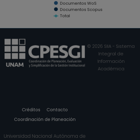
Documentos WoS
PROFESOR
Documentos Scopus
ASIGNATURA A TP
Total
No Definitivo
End of interactive chart.
Facultad de
Ciencias Políticas y
Sociales
© 2026 SIIA - Sistema
Desde 01-06-2015
Integral de
hasta 15-06-2015
Información
PROFESOR
Académica
ASIGNATURA A TP
No Definitivo
Facultad de
Ciencias Políticas y
Sociales
Créditos
Contacto
Desde 01-06-2015
hasta 15-06-2015
Coordinación de Planeación
PROFESOR
ASIGNATURA A TP
Universidad Nacional Autónoma de