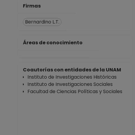
PROFESOR
Firmas
ASIGNATURA A TP
No Definitivo
Bernardino L.T.
Facultad de
Ciencias Políticas y
Sociales
Áreas de conocimiento
Desde 01-11-2021
hasta 28-02-2022
PROFESOR
Coautorías con entidades de la UNAM
ASIGNATURA A TP
Instituto de Investigaciones Históricas
No Definitivo
Instituto de Investigaciones Sociales
Facultad de
Facultad de Ciencias Políticas y Sociales
Ciencias Políticas y
Sociales
Desde 16-05-2021
hasta 30-10-2021
PROFESOR
ASIGNATURA A TP