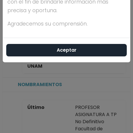
con el fin de brindarle información más
BERNARDINO
precisa y oportuna.
Máximo nivel de
MAESTRÍA
Agradecemos su comprensión.
estudios
Aceptar
Antigüedad
13 años
académica en la
UNAM
NOMBRAMIENTOS
Último
PROFESOR
ASIGNATURA A TP
No Definitivo
Facultad de