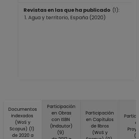
No Definitivo
Facultad de
Revistas en las que ha publicado
(1):
Ciencias Políticas y
Agua y territorio, España (2020)
Sociales
Desde 16-04-2021
hasta 15-05-2021
PROFESOR
ASIGNATURA A TP
No Definitivo
Facultad de
Ciencias Políticas y
Sociales
Desde 01-12-2020
hasta 15-04-2021
PROFESOR
Participación
Documentos
ASIGNATURA A TP
en Obras
Participación
indexados
Partic
con ISBN
No Definitivo
en Capítulos
(WoS y
e
(Indautor)
de libros
Facultad de
Scopus) (1)
Proy
(9)
(WoS y
Ciencias Políticas y
de 2020 a
(