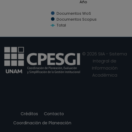
Año
Documentos WoS
Documentos Scopus
Total
End of interactive chart.
© 2026 SIIA - Sistema
Integral de
Información
Académica
Créditos
Contacto
Coordinación de Planeación