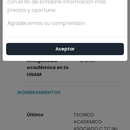
con el fin de brindarle información más
completo
CORDOVA
precisa y oportuna.
DAVALOS
Agradecemos su comprensión.
Máximo nivel de
LICENCIATURA
estudios
Aceptar
Antigüedad
2 años
académica en la
UNAM
NOMBRAMIENTOS
Último
TECNICO
ACADEMICO
ASOCIADO C TC No