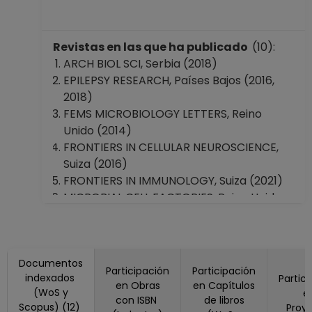
Revistas en las que ha publicado
(10):
ARCH BIOL SCI, Serbia (2018)
EPILEPSY RESEARCH, Países Bajos (2016,
2018)
FEMS MICROBIOLOGY LETTERS, Reino
Unido (2014)
FRONTIERS IN CELLULAR NEUROSCIENCE,
Suiza (2016)
FRONTIERS IN IMMUNOLOGY, Suiza (2021)
MICROBIAL CELL FACTORIES, Reino Unido
(2011)
Microorganisms, Suiza (2022)
Molecules, Suiza (2020)
Documentos
Nutrients, Suiza (2019, 2020)
Participación
Participación
indexados
Partic
Virus Genes, Países Bajos (2022)
en Obras
en Capítulos
(WoS y
e
con ISBN
de libros
Scopus) (12)
Proy