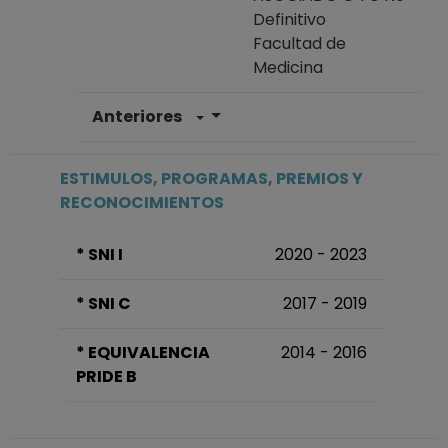
Definitivo
Facultad de
Medicina
Anteriores
TECNICO
ACADEMICO
ASOCIADO C TC No
ESTIMULOS, PROGRAMAS, PREMIOS Y
Definitivo
RECONOCIMIENTOS
Facultad de
Medicina
* SNI I
2020 - 2023
Desde 01-04-2014
hasta 28-02-2016
* SNI C
2017 - 2019
PROFESOR
ASIGNATURA A TP
* EQUIVALENCIA
2014 - 2016
No Definitivo
PRIDE B
Facultad de
Ciencias
Desde 01-06-2011