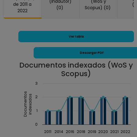
(Indautor)
(WoS y
de 2011 a
(
(0)
Scopus) (0)
2022
Ver tabla
Descargar PDF
Documentos indexados (WoS y
Scopus)
Chart
3
Combination chart with 3 data series.
Documentos
indexados
2
The chart has 1 X axis displaying Año.
The chart has 1 Y axis displaying Documentos inde
1
0
2011
2014
2016
2018
2019
2020
2021
2022