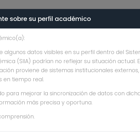
te sobre su perfil académico
ÉMICA - PÚBLICO
émico(a):
SERGIO PADILLA BONILL
algunos datos visibles en su perfil dentro del Siste
ica (SIIA) podrían no reflejar su situación actual. 
ación proviene de sistemas institucionales externos
s en tiempo real.
o para mejorar la sincronización de datos con dicha
RGIO PADILLA BONILLA
nformación más precisa y oportuna.
comprensión.
OCTORADO
años