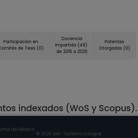
Docencia
Participación en
Patentes
Impartida (49)
Comités de Tesis (0)
Otorgadas (0)
de 2015 a 2025
ntos indexados (WoS y Scopus).
noma de México
© 2026 SIIA - Sistema Integral