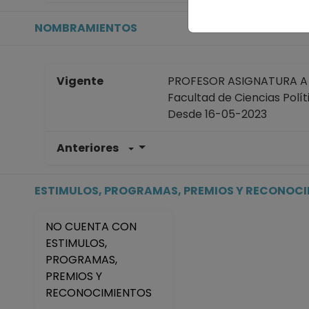
NOMBRAMIENTOS
Vigente
PROFESOR ASIGNATURA A N
Facultad de Ciencias Polít
Desde 16-05-2023
Anteriores
PROFESOR ASIGNATURA A N
Facultad de Ciencias Polít
Desde 01-11-2025 hasta 3
ESTIMULOS, PROGRAMAS, PREMIOS Y RECONOC
PROFESOR ASIGNATURA A N
Facultad de Ciencias Polít
NO CUENTA CON
Desde 01-11-2024 hasta 1
ESTIMULOS,
PROFESOR ASIGNATURA A T
PROGRAMAS,
Facultad de Ciencias Polít
PREMIOS Y
Desde 16-11-2023 hasta 1
RECONOCIMIENTOS
PROFESOR ASIGNATURA A T