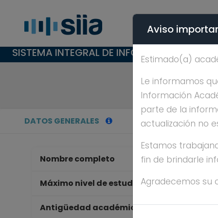
Aviso importan
SISTEMA INTEGRAL DE INFORMACIÓN ACAD
Estimado(a) acad
Le informamos que 
Información Académ
parte de la inform
DATOS GENERALES
actualización no e
Estamos trabajand
Nombre completo
SE
fin de brindarle i
Agradecemos su 
D
Máximo nivel de estudios
Antigüedad académica en la UNAM
8 