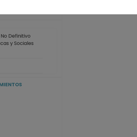
o Definitivo
icas y Sociales
o Definitivo
icas y Sociales
1-01-2026
IMIENTOS
o Definitivo
icas y Sociales
5-02-2025
P No Definitivo
icas y Sociales
5-02-2024
P No Definitivo