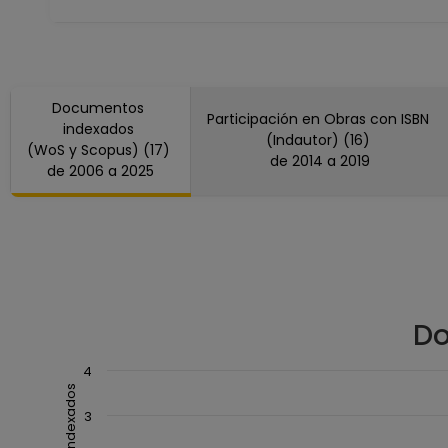
Documentos
Participación en Obras con ISBN
indexados
(Indautor) (16)
(WoS y Scopus) (17)
de 2014 a 2019
de 2006 a 2025
Do
Chart
4
Combination chart with 3 data series.
3
The chart has 1 X axis displaying Año.