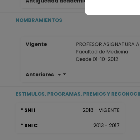
Antigüedad académica en la UNAM
13
NOMBRAMIENTOS
Vigente
PROFESOR ASIGNATURA A N
Facultad de Medicina
Desde 01-10-2012
Anteriores
ESTIMULOS, PROGRAMAS, PREMIOS Y RECONOC
* SNI I
2018 - VIGENTE
* SNI C
2013 - 2017