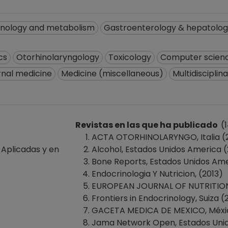
inology and metabolism
Gastroenterology & hepatolo
cs
Otorhinolaryngology
Toxicology
Computer scienc
rnal medicine
Medicine (miscellaneous)
Multidisciplin
Revistas en las que ha publicado
(1
ACTA OTORHINOLARYNGO, Italia (
 Aplicadas y en
Alcohol, Estados Unidos America 
Bone Reports, Estados Unidos Ame
Endocrinologia Y Nutricion, (2013)
EUROPEAN JOURNAL OF NUTRITION,
Frontiers in Endocrinology, Suiza (
GACETA MEDICA DE MEXICO, México
Jama Network Open, Estados Unid