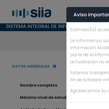
Aviso importan
SISTEMA INTEGRAL DE INFORMACIÓN ACAD
Estimado(a) acad
Le informamos que 
Información Académ
parte de la inform
actualización no e
DATOS GENERALES
Estamos trabajand
fin de brindarle i
Nombre completo
IV
Agradecemos su 
D
Máximo nivel de estudios