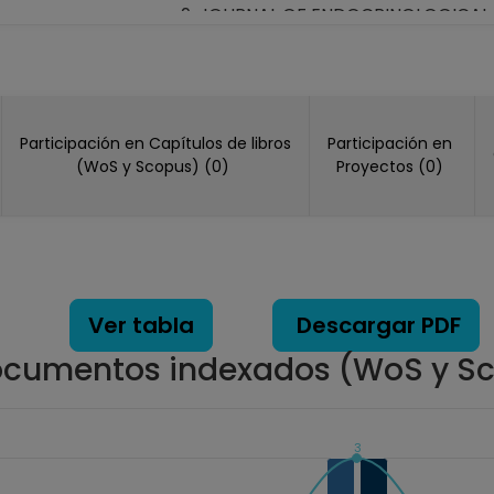
JOURNAL OF ENDOCRINOLOGICAL IN
Lecture Notes in Computer Science
NUTRICION HOSPITALARIA, España
Pancreas, Estados Unidos America 
PLOS ONE, Estados Unidos Americ
Participación en Capítulos de libros
Participación en
REVISTA DE INVESTIGACION CLINI
(WoS y Scopus) (0)
Proyectos (0)
México (2018, 2020)
Ver tabla
Descargar PDF
cumentos indexados (WoS y S
3