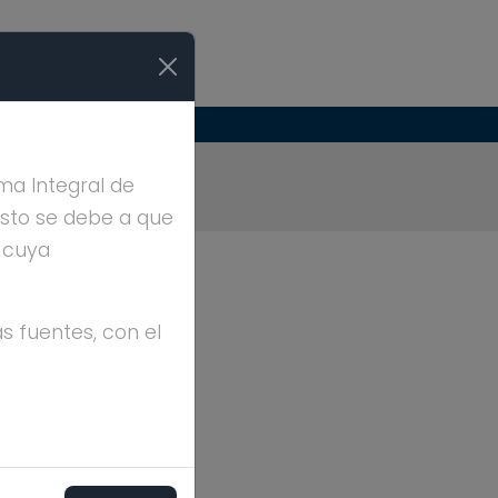
ma Integral de
Esto se debe a que
, cuya
s fuentes, con el