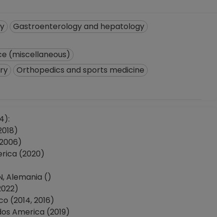
gy
Gastroenterology and hepatology
e (miscellaneous)
ary
Orthopedics and sports medicine
4):
2018)
(2006)
rica (2020)
 Alemania ()
2022)
 (2014, 2016)
os America (2019)