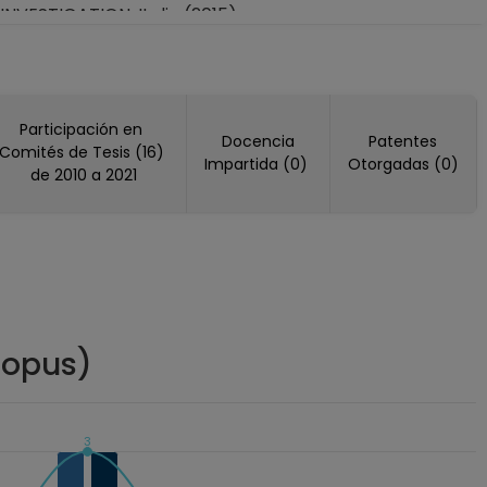
VESTIGATION, Italia (2015)
, Suiza (2018)
 (2020)
(2011, 2021)
a (2025)
Participación en
Docencia
Patentes
CA-CLINICAL AND TRANSLATIONAL INVESTIGATION,
Comités de Tesis (16)
Impartida (0)
Otorgadas (0)
de 2010 a 2021
copus)
3