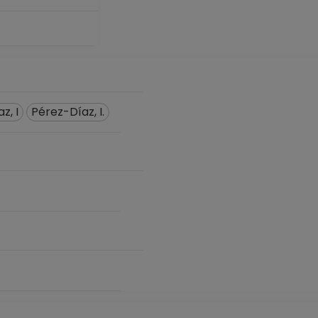
z, I
Pérez-Díaz, I.