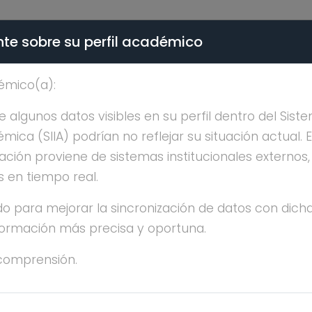
te sobre su perfil académico
ÉMICA - PÚBLICO
émico(a):
IVAN PEREZ DIAZ
algunos datos visibles en su perfil dentro del Siste
ica (SIIA) podrían no reflejar su situación actual. 
ación proviene de sistemas institucionales externos
s en tiempo real.
o para mejorar la sincronización de datos con dicha
nformación más precisa y oportuna.
AN PEREZ DIAZ
comprensión.
OCTORADO