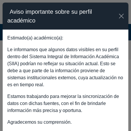
Aviso importante sobre su perfil
académico
SISTEMA INTEGRAL DE INFORMACIÓN
ACADÉMICA - PÚBLICO
Estimado(a) académico(a):
CAROLINA TERAN HINOJOSA
Le informamos que algunos datos visibles en su perfil
dentro del Sistema Integral de Información Académica
(SIIA) podrían no reflejar su situación actual. Esto se
debe a que parte de la información proviene de
DATOS GENERALES
sistemas institucionales externos, cuya actualización no
es en tiempo real.
Estamos trabajando para mejorar la sincronización de
datos con dichas fuentes, con el fin de brindarle
Nombre completo
CAROLINA
información más precisa y oportuna.
TERAN
Agradecemos su comprensión.
HINOJOSA