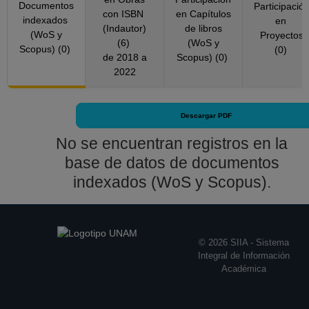
Facultad de Filosofia
Documentos
Participació
con ISBN
en Capítulos
y Letras
indexados
en
(Indautor)
de libros
(WoS y
Proyectos
Desde 01-07-2019
(6)
(WoS y
Scopus) (0)
(0)
hasta 31-07-2019
de 2018 a
Scopus) (0)
PROFESOR
2022
ASIGNATURA A TP
No Definitivo
Descargar PDF
Facultad de Filosofia
y Letras
No se encuentran registros en la
Desde 01-04-2018
base de datos de documentos
hasta 30-06-2019
indexados (WoS y Scopus).
PROFESOR
ASIGNATURA A TP
No Definitivo
Facultad de Filosofia
© 2026 SIIA - Sistema
y Letras
Integral de Información
Desde 01-04-2017
Académica
hasta 31-03-2018
AYUDANTE