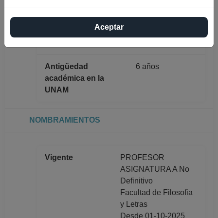
Máximo nivel de
MAESTRÍA
estudios
Aceptar
Antigüedad
6 años
académica en la
UNAM
NOMBRAMIENTOS
Vigente
PROFESOR
ASIGNATURA A No
Definitivo
Facultad de Filosofia
y Letras
Desde 01-10-2025