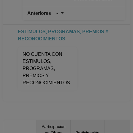
Anteriores
PROFESOR
ASIGNATURA A TP
No Definitivo
ESTIMULOS, PROGRAMAS, PREMIOS Y
Facultad de Filosofia
RECONOCIMIENTOS
y Letras
Desde 01-06-2021
NO CUENTA CON
hasta 31-07-2021
ESTIMULOS,
PROFESOR
PROGRAMAS,
ASIGNATURA A TP
PREMIOS Y
No Definitivo
RECONOCIMIENTOS
Facultad de Filosofia
y Letras
Desde 01-08-2019
hasta 31-05-2021
PROFESOR
ASIGNATURA A TP
Participación
No Definitivo
en Obras
Participación