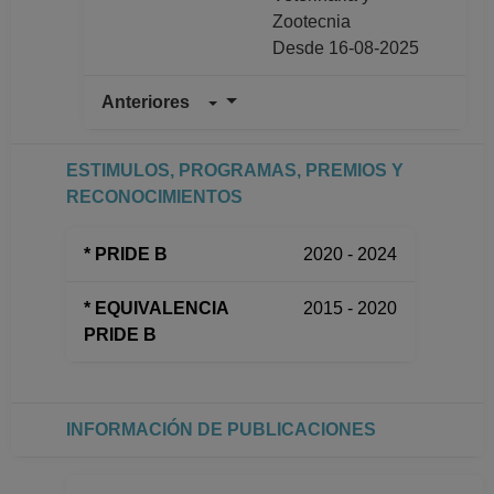
Zootecnia
Desde 16-08-2025
Anteriores
PROFESOR DE
CARRERA TITULAR
A TC Definitivo
ESTIMULOS, PROGRAMAS, PREMIOS Y
Facultad de Medicina
RECONOCIMIENTOS
Veterinaria y
Zootecnia
* PRIDE B
2020 - 2024
Desde 01-10-2020
hasta 15-08-2025
* EQUIVALENCIA
2015 - 2020
PROFESOR DE
PRIDE B
CARRERA
ASOCIADO C TC No
Definitivo
Facultad de Medicina
INFORMACIÓN DE PUBLICACIONES
Veterinaria y
Zootecnia