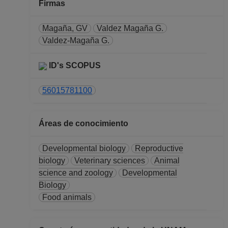
Desde 16-03-2017
Firmas
hasta 30-09-2020
PROFESOR DE
Magaña, GV
Valdez Magaña G.
CARRERA
Valdez-Magaña G.
ASOCIADO C TC No
Definitivo
ID's SCOPUS
Facultad de Medicina
Veterinaria y
56015781100
Zootecnia
Desde 01-06-2016
Áreas de conocimiento
hasta 15-03-2017
PROFESOR DE
Developmental biology
Reproductive
CARRERA
biology
Veterinary sciences
Animal
ASOCIADO C TC No
science and zoology
Developmental
Definitivo
Biology
Dirección General de
Food animals
Asuntos del Personal
Académico
Desde 16-06-2015