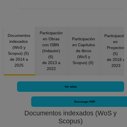
Participación
Documentos
Participació
en Obras
Participación
indexados
en
con ISBN
en Capítulos
(WoS y
Proyectos
(Indautor)
de libros
Scopus) (5)
(5)
(6)
(WoS y
de 2014 a
de 2018 a
de 2013 a
Scopus) (0)
2025
2023
2022
Ver tabla
Descargar PDF
Documentos indexados (WoS y
Scopus)