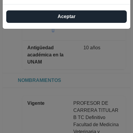
Máximo nivel de
DOCTORADO
Aceptar
estudios
Antigüedad
10 años
académica en la
UNAM
NOMBRAMIENTOS
Vigente
PROFESOR DE
CARRERA TITULAR
B TC Definitivo
Facultad de Medicina
Veterinaria y