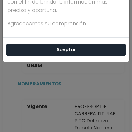
con el fin de brindarle información más
VILLASEÑOR
precisa y oportuna.
Máximo nivel de
DOCTORADO
Agradecemos su comprensión.
estudios
Aceptar
Antigüedad
10 años
académica en la
UNAM
NOMBRAMIENTOS
Vigente
PROFESOR DE
CARRERA TITULAR
B TC Definitivo
Escuela Nacional