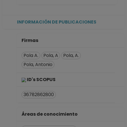
de Estudios
Superiores, Unidad
Morelia, Michoacán
INFORMACIÓN DE PUBLICACIONES
Desde 16-10-2015
hasta 15-04-2021
POSDOCTOR TC No
Firmas
Definitivo
Instituto de
Pola A.
Pola, A
Pola, A.
Geofísica
Pola, Antonio
Desde 15-10-2011
hasta 14-10-2013
ID's SCOPUS
36782862800
Áreas de conocimiento