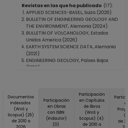
Revistas en las que ha publicado
(17):
APPLIED SCIENCES-BASEL, Suiza (2026)
BULLETIN OF ENGINEERING GEOLOGY AND
THE ENVIRONMENT, Alemania (2024)
BULLETIN OF VOLCANOLOGY, Estados
Unidos America (2026)
EARTH SYSTEM SCIENCE DATA, Alemania
(2021)
ENGINEERING GEOLOGY, Países Bajos
(2016)
ENVIRONMENTAL EARTH SCIENCES,
Estados Unidos America (2018)
GeoHazards, Suiza (2025)
Geoheritage, Alemania (2025)
Participación
Documentos
Partic
Participación
en Capítulos
Geotechnical And Geological Engineering,
indexados
e
en Obras
de libros
Países Bajos (2025)
(WoS y
Proy
con ISBN
(WoS y
Scopus) (25)
JOURNAL OF FOOD SCIENCE, Estados
(
(Indautor)
Scopus) (4)
de 2010 a
de 2018 a
Unidos America (2025)
(0)
de 2010 a
2026
20