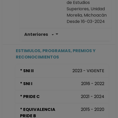
de Estudios
Superiores, Unidad
Morelia, Michoacán
Desde 16-03-2024
Anteriores
PROFESOR DE
CARRERA TITULAR
A TC Definitivo
ESTIMULOS, PROGRAMAS, PREMIOS Y
Escuela Nacional
RECONOCIMIENTOS
de Estudios
Superiores, Unidad
* SNI II
2023 - VIGENTE
Morelia, Michoacán
Desde 16-04-2021
* SNI I
2016 - 2022
hasta 15-03-2024
PROFESOR DE
* PRIDE C
2021 - 2024
CARRERA
ASOCIADO C TC No
* EQUIVALENCIA
2015 - 2020
Definitivo
PRIDE B
Escuela Nacional