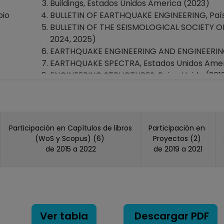
Buildings, Estados Unidos America (2023)
bio
BULLETIN OF EARTHQUAKE ENGINEERING, Países
BULLETIN OF THE SEISMOLOGICAL SOCIETY OF A
2024, 2025)
EARTHQUAKE ENGINEERING AND ENGINEERING 
EARTHQUAKE SPECTRA, Estados Unidos America
ENGINEERING STRUCTURES, Reino Unido (2018
GEOFISICA INTERNACIONAL, México (2017, 20
INTERNATIONAL JOURNAL OF ARCHITECTURAL 
Journal of Building Engineering, Países Bajos
JOURNAL OF EARTHQUAKE ENGINEERING, Reino U
Participación en Capítulos de libros
Participación en
Journal Of Geophysical Research-Solid Eart
(WoS y Scopus) (6)
Proyectos (2)
JOURNAL OF SEISMOLOGY, Países Bajos (2015
de 2015 a 2022
de 2019 a 2021
JOURNAL OF VOLCANOLOGY AND SEISMOLOGY,
NATURAL HAZARDS, Países Bajos (2015, 2018, 2
NATURAL HAZARDS REVIEW, Estados Unidos A
Ncee 2014 - 10th U.S. National Conference O
Engineering, (2014)
Ver tabla
Descargar PDF
OCEAN & COASTAL MANAGEMENT, Reino Unid