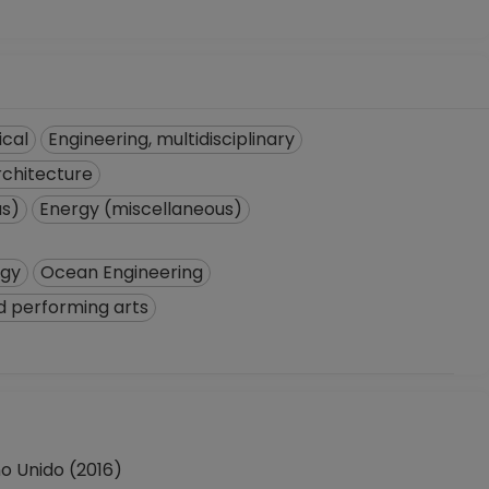
ical
Engineering, multidisciplinary
rchitecture
us)
Energy (miscellaneous)
ogy
Ocean Engineering
nd performing arts
 Unido (2016)