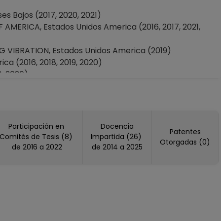
 Bajos (2017, 2020, 2021)
MERICA, Estados Unidos America (2016, 2017, 2021,
VIBRATION, Estados Unidos America (2019)
 (2016, 2018, 2019, 2020)
, 2020)
20)
HERITAGE, Estados Unidos America (2025)
 (2024)
nido (2006, 2015, 2018, 2019, 2024, 2025)
Participación en
Docencia
Patentes
h, Estados Unidos America (2021)
Comités de Tesis (8)
Impartida (26)
Otorgadas (0)
, 2020)
de 2016 a 2022
de 2014 a 2025
 Estados Unidos America (2015)
019, 2022, 2026)
merica (2018)
n Earthquake Engineering: Frontiers Of Earthquake
o (2016)