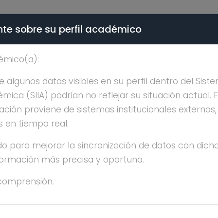
te sobre su perfil académico
ÉMICA - PÚBLICO
émico(a):
GUEL ANGEL JAIMES TEL
algunos datos visibles en su perfil dentro del Siste
ica (SIIA) podrían no reflejar su situación actual. 
ación proviene de sistemas institucionales externos
s en tiempo real.
o para mejorar la sincronización de datos con dicha
nformación más precisa y oportuna.
GUEL ANGEL JAIMES TELLEZ
comprensión.
OCTORADO