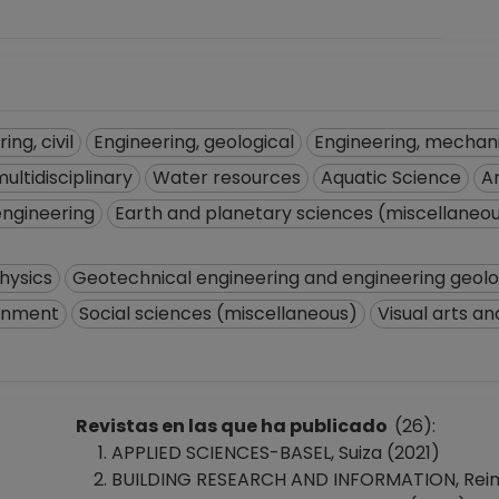
ing, civil
Engineering, geological
Engineering, mechan
ultidisciplinary
Water resources
Aquatic Science
A
 engineering
Earth and planetary sciences (miscellaneo
hysics
Geotechnical engineering and engineering geol
ronment
Social sciences (miscellaneous)
Visual arts a
Revistas en las que ha publicado
(26):
APPLIED SCIENCES-BASEL, Suiza (2021)
BUILDING RESEARCH AND INFORMATION, Reino