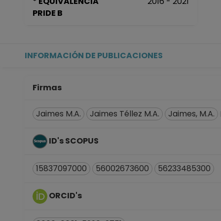
* EQUIVALENCIA
2016 - 2021
PRIDE B
INFORMACIÓN DE PUBLICACIONES
Firmas
Jaimes M.A.
Jaimes Téllez M.A.
Jaimes, M.A.
ID's SCOPUS
15837097000
56002673600
56233485300
ORCID's