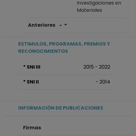
Investigaciones en
Materiales
Anteriores
INVESTIGADOR
TITULAR C TC
Definitivo
ESTIMULOS, PROGRAMAS, PREMIOS Y
Instituto de
RECONOCIMIENTOS
Investigaciones en
Materiales
* SNI III
2015 - 2022
Desde 16-11-2008
hasta 30-11-2020
* SNI II
- 2014
INVESTIGADOR
TITULAR B TC
Definitivo
Instituto de
INFORMACIÓN DE PUBLICACIONES
Investigaciones en
Materiales
Desde 01-01-2008
Firmas
(fecha inicial de