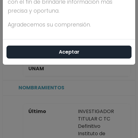
con el fin de brindarle información más
DAVILA
precisa y oportuna.
Máximo nivel de
DOCTORADO
Agradecemos su comprensión.
estudios
Aceptar
Antigüedad
50 años
académica en la
UNAM
NOMBRAMIENTOS
Último
INVESTIGADOR
TITULAR C TC
Definitivo
Instituto de