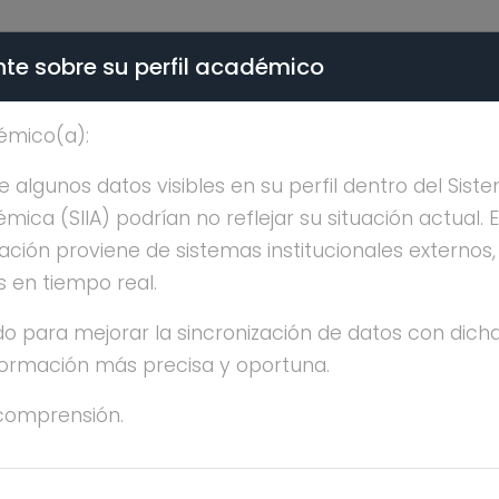
te sobre su perfil académico
ÉMICA - PÚBLICO
émico(a):
LEJANDRA SALGUERO V
algunos datos visibles en su perfil dentro del Siste
ica (SIIA) podrían no reflejar su situación actual. 
ación proviene de sistemas institucionales externos
s en tiempo real.
o para mejorar la sincronización de datos con dicha
nformación más precisa y oportuna.
RIA ALEJANDRA SALGUERO VELAZQUEZ
comprensión.
OCTORADO