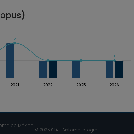
copus)
2
1
1
1
2021
2022
2025
2026
noma de México
© 2026 SIIA - Sistema Integral