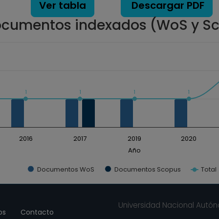
Ver tabla
Descargar PDF
cumentos indexados (WoS y S
ados. Data ranges from 0 to 2.
1
1
1
1
2016
2017
2019
2020
Año
Documentos WoS
Documentos Scopus
Total
Universidad Nacional Autó
os
Contacto