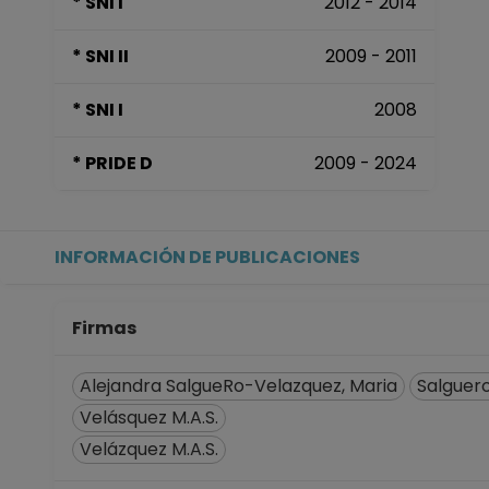
* SNI I
2012 - 2014
* SNI II
2009 - 2011
* SNI I
2008
* PRIDE D
2009 - 2024
INFORMACIÓN DE PUBLICACIONES
Firmas
Alejandra SalgueRo-Velazquez, Maria
Salguero
Velásquez M.A.S.
Velázquez M.A.S.