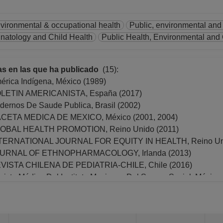
nvironmental & occupational health
Public, environmental and
rinatology and Child Health
Public Health, Environmental and
as en las que ha publicado
(15):
érica Indígena, México (1989)
LETIN AMERICANISTA, España (2017)
dernos De Saude Publica, Brasil (2002)
CETA MEDICA DE MEXICO, México (2001, 2004)
OBAL HEALTH PROMOTION, Reino Unido (2011)
TERNATIONAL JOURNAL FOR EQUITY IN HEALTH, Reino Uni
URNAL OF ETHNOPHARMACOLOGY, Irlanda (2013)
VISTA CHILENA DE PEDIATRIA-CHILE, Chile (2016)
vista Médica Del Instituto Mexicano Del Seguro Social, México
VISTA MEXICANA DE CIENCIAS POLITICAS Y SOCIALES, Mé
vista Peruana de Medicina de Experimental y Salud Publica, P
lud Colectiva, Argentina (2017)