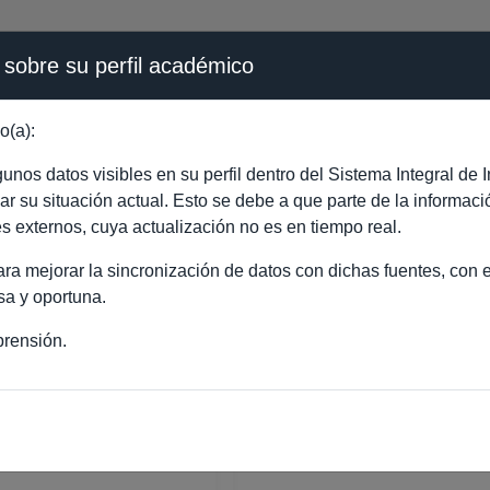
 sobre su perfil académico
ÉMICA - PÚBLICO
o(a):
BERTO CAMPOS NAVA
nos datos visibles en su perfil dentro del Sistema Integral d
ejar su situación actual. Esto se debe a que parte de la informac
es externos, cuya actualización no es en tiempo real.
a mejorar la sincronización de datos con dichas fuentes, con el
sa y oportuna.
rensión.
TO CAMPOS NAVARRO
ORADO