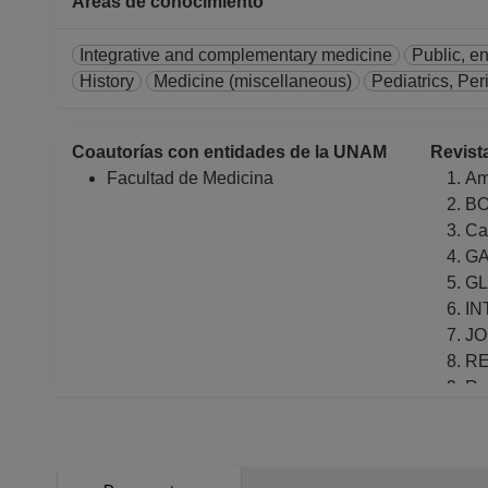
Áreas de conocimiento
Integrative and complementary medicine
Public, e
History
Medicine (miscellaneous)
Pediatrics, Pe
Coautorías con entidades de la UNAM
Revist
Facultad de Medicina
Am
BO
Ca
GA
GL
IN
JO
RE
Re
RE
Re
Sa