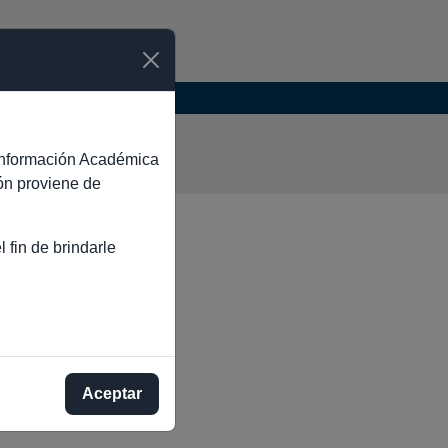
RRO
e Información Académica
ión proviene de
 fin de brindarle
Aceptar