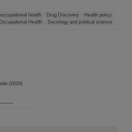
 occupational health
Drug Discovery
Health policy
 Occupational Health
Sociology and political science
do (2020)
 (2009)
xico (2022)
erú (2010)