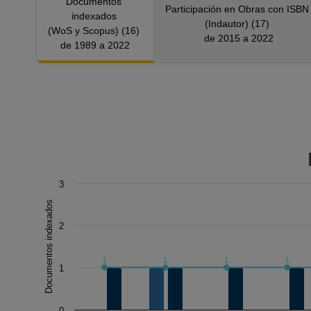
Documentos
SA
Participación en Obras con ISB
indexados
Ser
(Indautor) (17)
(WoS y Scopus) (16)
WO
de 2015 a 2022
de 1989 a 2022
Chart
3
Documentos indexados
Combination chart with 3 data series.
The chart has 1 X axis displaying Año.
2
The chart has 1 Y axis displaying Documentos indexados
1
1
1
1
1
0