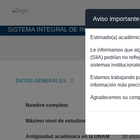
Aviso importante
SISTEMA INTEGRAL DE INFORMACIÓN ACAD
Estimado(a) académic
RO
Le informamos que algu
(SIIA) podrían no refl
sistemas institucional
Estamos trabajando par
DATOS GENERALES
información más preci
Agradecemos su comp
Nombre completo
ROBER
DOCT
Máximo nivel de estudios
Antigüedad académica en la UNAM
38 años