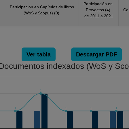
LUD PUBLICA DE MEXICO, México (2004)
N
Participación en
Participación en Capítulos de libros
vir (Lisbon, Portugal), Portugal (2000)
Proyectos (4)
Co
(WoS y Scopus) (0)
RLD HEALTH FORUM, (1998)
de 2011 a 2021
Ver tabla
Descargar PDF
Documentos indexados (WoS y Sco
2
. Data ranges from 0 to 2.
1
1
1
1