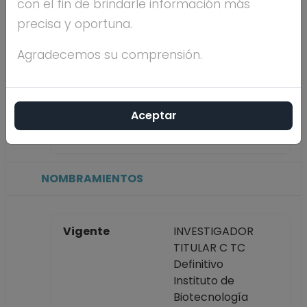
con el fin de brindarle información más
precisa y oportuna.
Máximo nivel de
DOCTORADO
estudios
Agradecemos su comprensión.
Antigüedad
50 años
Aceptar
académica en la
UNAM
NOMBRAMIENTOS
Vigente
INVESTIGADOR
TITULAR C TC
Definitivo
Instituto de
Biotecnología