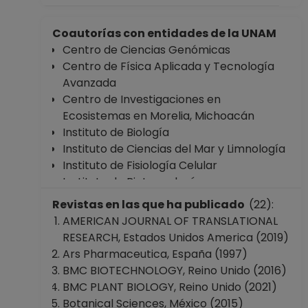
Coautorías con entidades de la UNAM
Centro de Ciencias Genómicas
Centro de Física Aplicada y Tecnología
Avanzada
Centro de Investigaciones en
Ecosistemas en Morelia, Michoacán
Instituto de Biología
Instituto de Ciencias del Mar y Limnología
Instituto de Fisiología Celular
Instituto de Biotecnología
Facultad de Ciencias
Revistas en las que ha publicado
(22):
Escuela Nacional de Estudios Superiores,
AMERICAN JOURNAL OF TRANSLATIONAL
Unidad León, Guanajuato
RESEARCH, Estados Unidos America (2019)
Coordinación de Estudios de Posgrado
Ars Pharmaceutica, España (1997)
BMC BIOTECHNOLOGY, Reino Unido (2016)
BMC PLANT BIOLOGY, Reino Unido (2021)
Botanical Sciences, México (2015)