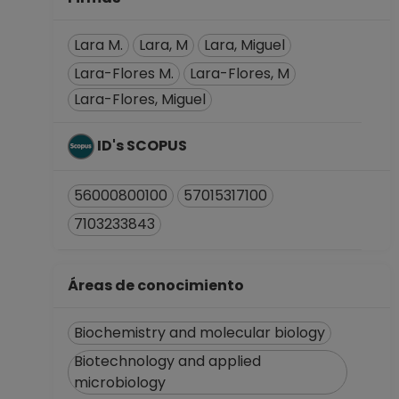
TITULAR C TC
Definitivo
Lara M.
Lara, M
Lara, Miguel
Centro de Ciencias
Lara-Flores M.
Lara-Flores, M
Genómicas
Lara-Flores, Miguel
Desde 01-11-2009
hasta 30-04-2013
INVESTIGADOR
ID's SCOPUS
TITULAR B TC
Definitivo
56000800100
57015317100
Centro de Ciencias
7103233843
Genómicas
Desde 01-01-2008
(fecha inicial de
Áreas de conocimiento
registros en el SIIA)
hasta 30-10-2009
Biochemistry and molecular biology
PROFESOR
ASIGNATURA A TP
Biotechnology and applied
Definitivo
microbiology