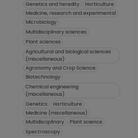
Coordinación de
Genetics and heredity
Horticulture
Estudios de
Medicine, research and experimental
Posgrado
Microbiology
Desde 01-01-2008
(fecha inicial de
Multidisciplinary sciences
registros en el SIIA)
Plant sciences
hasta 15-12-2008
Agricultural and biological sciences
(miscellaneous)
Agronomy and Crop Science
Biotechnology
Chemical engineering
(miscellaneous)
Genetics
Horticulture
Medicine (miscellaneous)
Multidisciplinary
Plant science
Spectroscopy