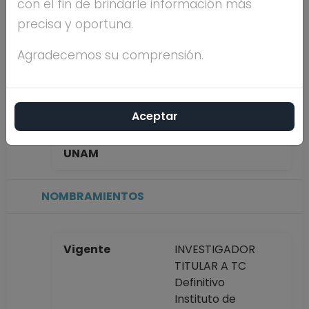
con el fin de brindarle información más
RODRIGUEZ
precisa y oportuna.
Máximo nivel de
DOCTORADO
Agradecemos su comprensión.
estudios
Aceptar
Antigüedad
20 años
académica en la
UNAM
NOMBRAMIENTOS
Vigente
INVESTIGADOR
TITULAR A TC
Definitivo
Instituto de