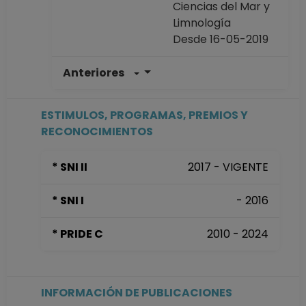
Ciencias del Mar y
Limnología
Desde 16-05-2019
Anteriores
INVESTIGADOR
TITULAR A TC No
Definitivo
ESTIMULOS, PROGRAMAS, PREMIOS Y
Instituto de
RECONOCIMIENTOS
Ciencias del Mar y
Limnología
* SNI II
2017 - VIGENTE
Desde 16-01-2013
hasta 15-05-2019
* SNI I
- 2016
INVESTIGADOR
ASOCIADO C TC No
* PRIDE C
2010 - 2024
Definitivo
Instituto de
Ciencias del Mar y
Limnología
INFORMACIÓN DE PUBLICACIONES
Desde 01-01-2008