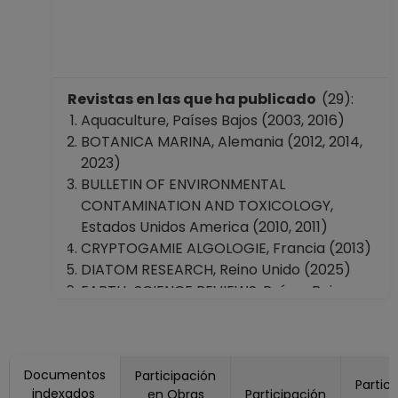
Revistas en las que ha publicado
(29):
Aquaculture, Países Bajos (2003, 2016)
BOTANICA MARINA, Alemania (2012, 2014,
2023)
BULLETIN OF ENVIRONMENTAL
CONTAMINATION AND TOXICOLOGY,
Estados Unidos America (2010, 2011)
CRYPTOGAMIE ALGOLOGIE, Francia (2013)
DIATOM RESEARCH, Reino Unido (2025)
EARTH-SCIENCE REVIEWS, Países Bajos
(2016, 2017)
ENVIRONMENTAL TOXICOLOGY, Estados
Unidos America (2010)
Documentos
ESTUARINE COASTAL AND SHELF SCIENCE,
Participación
Partic
indexados
en Obras
Participación
Estados Unidos America (2017)