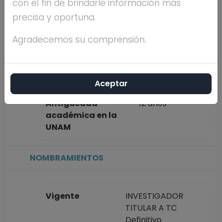
con el fin de brindarle información más
PATRICIA
precisa y oportuna.
JACOME PAZ
Agradecemos su comprensión.
Máximo nivel de
DOCTORADO
estudios
Aceptar
Antigüedad
12 años
académica en la
UNAM
NOMBRAMIENTOS
Vigente
INVESTIGADOR
TITULAR A TC
Definitivo