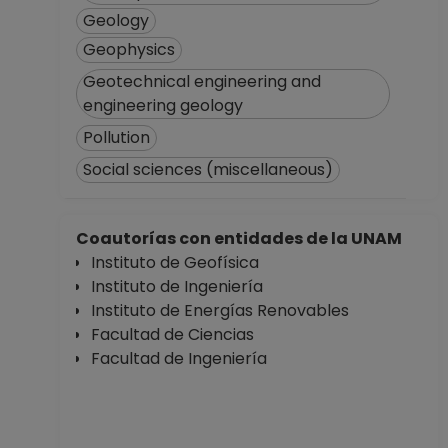
Geology
Definitivo
Facultad de
Geophysics
Ciencias
Geotechnical engineering and
Desde 01-06-2011
engineering geology
hasta 31-03-2012
Pollution
AYUDANTE
PROFESOR B TP No
Social sciences (miscellaneous)
Definitivo
Facultad de
Ciencias
Coautorías con entidades de la UNAM
Desde 01-12-2010
Instituto de Geofísica
hasta 31-05-2011
Instituto de Ingeniería
AYUDANTE
Instituto de Energías Renovables
PROFESOR B TP No
Facultad de Ciencias
Definitivo
Facultad de Ingeniería
Facultad de
Ciencias
Desde 16-06-2010