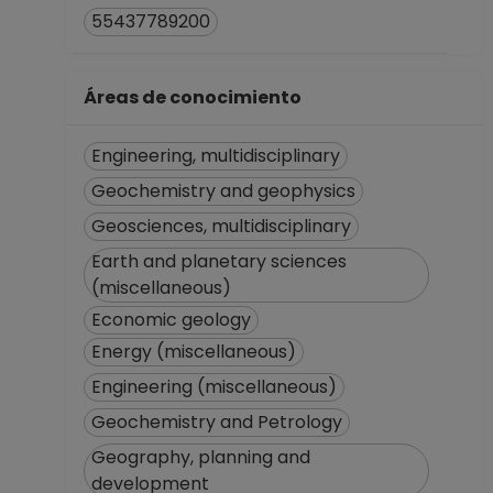
Posgrado
55437789200
Desde 01-11-2016
hasta 31-01-2017
AYUDANTE
Áreas de conocimiento
PROFESOR B TP No
Definitivo
Engineering, multidisciplinary
Facultad de
Geochemistry and geophysics
Ciencias
Desde 01-05-2015
Geosciences, multidisciplinary
hasta 31-07-2015
Earth and planetary sciences
AYUDANTE
(miscellaneous)
PROFESOR B TP No
Economic geology
Definitivo
Energy (miscellaneous)
Facultad de
Ciencias
Engineering (miscellaneous)
Desde 16-07-2012
Geochemistry and Petrology
hasta 30-09-2012
Geography, planning and
AYUDANTE
development
PROFESOR B TP No