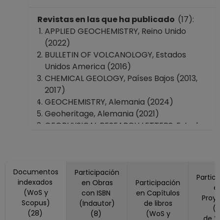
hasta 30-11-2010
AYUDANTE
Revistas en las que ha publicado
(17):
PROFESOR B TP No
APPLIED GEOCHEMISTRY, Reino Unido
Definitivo
(2022)
Facultad de
BULLETIN OF VOLCANOLOGY, Estados
Ciencias
Unidos America (2016)
Desde 01-11-2009
CHEMICAL GEOLOGY, Países Bajos (2013,
hasta 15-06-2010
2017)
AYUDANTE
GEOCHEMISTRY, Alemania (2024)
PROFESOR B TP No
Geoheritage, Alemania (2021)
Definitivo
GEOPHYSICAL RESEARCH LETTERS, Estados
Facultad de
Unidos America (2016, 2018)
Ciencias
GEOSCIENCES, Suiza (2021)
Desde 01-01-2009
Geothermics, Reino Unido (2019, 2025,
hasta 30-10-2009
Documentos
2026)
Participación
Partic
AYUDANTE
indexados
en Obras
Participación
ISPRS TC III MID-TERM SYMPOSIUM
e
PROFESOR B TP No
(WoS y
con ISBN
en Capítulos
BEYOND THE CANOPY: TECHNOLOGIES
Proy
Definitivo
Scopus)
(Indautor)
de libros
AND APPLICATIONS OF REMOTE SENSING,
(
(28)
(8)
Facultad de
(WoS y
de 2021 a
VOLUME XLVIII-3-2024, Alemania (2024,