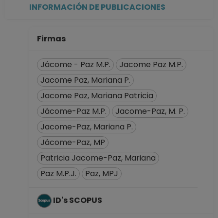
PROFESOR
INFORMACIÓN DE PUBLICACIONES
ASIGNATURA A TP
No Definitivo
Facultad de
Firmas
Ciencias
Desde 01-04-2020
Jácome - Paz M.P.
Jacome Paz M.P.
hasta 15-11-2021
Jacome Paz, Mariana P.
PROFESOR
Jacome Paz, Mariana Patricia
ASIGNATURA A TP
No Definitivo
Jácome-Paz M.P.
Jacome-Paz, M. P.
Facultad de
Jacome-Paz, Mariana P.
Ciencias
Jácome-Paz, MP
Desde 16-05-2017
hasta 31-08-2017
Patricia Jacome-Paz, Mariana
AYUDANTE
Paz M.P.J.
Paz, MPJ
PROFESOR A TP No
Definitivo
ID's SCOPUS
Coordinación de
Estudios de