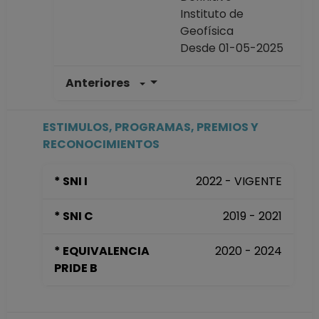
Instituto de
Geofísica
Desde 01-05-2025
Anteriores
INVESTIGADOR
TITULAR A TC No
Definitivo
ESTIMULOS, PROGRAMAS, PREMIOS Y
Instituto de
RECONOCIMIENTOS
Geofísica
Desde 16-04-2024
* SNI I
2022 - VIGENTE
hasta 30-04-2025
INVESTIGADOR
* SNI C
2019 - 2021
ASOCIADO C TC No
Definitivo
* EQUIVALENCIA
2020 - 2024
Instituto de
PRIDE B
Geofísica
Desde 16-08-2020
hasta 15-04-2024