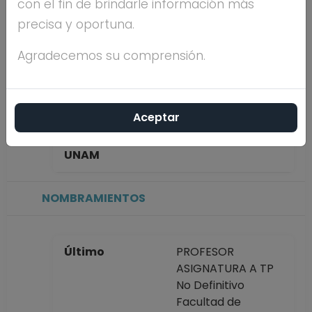
con el fin de brindarle información más
OSORNO
precisa y oportuna.
Máximo nivel de
DOCTORADO
Agradecemos su comprensión.
estudios
Aceptar
Antigüedad
0 años, 5
académica en la
meses, 15 días
UNAM
NOMBRAMIENTOS
Último
PROFESOR
ASIGNATURA A TP
No Definitivo
Facultad de