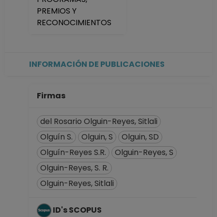
ASIGNATURA A No
PREMIOS Y
Definitivo
RECONOCIMIENTOS
Facultad de
Química
Desde 01-01-2021
hasta 15-03-2025
INFORMACIÓN DE PUBLICACIONES
PROFESOR
ASIGNATURA A TP
No Definitivo
Firmas
Facultad de
Química
del Rosario Olguin-Reyes, Sitlali
Desde 16-09-2019
Olguín S.
Olguin, S
Olguin, SD
hasta 31-12-2020
Olguín-Reyes S.R.
Olguin-Reyes, S
PROFESOR
ASIGNATURA A TP
Olguin-Reyes, S. R.
No Definitivo
Olguin-Reyes, Sitlali
Facultad de
Química
ID's SCOPUS
Desde 01-08-2018