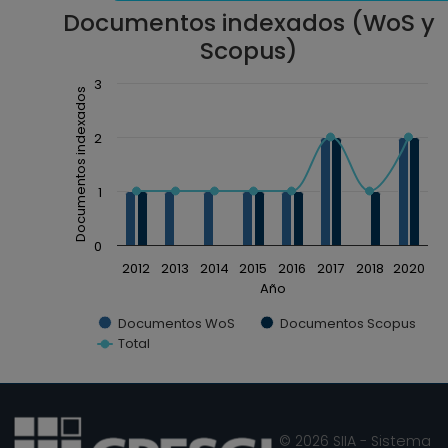
Documentos indexados (WoS y
Scopus)
Chart
3
Documentos indexados
Combination chart with 3 data series.
The chart has 1 X axis displaying Año.
2
The chart has 1 Y axis displaying Documentos ind
1
0
2012
2013
2014
2015
2016
2017
2018
2020
Año
Documentos WoS
Documentos Scopus
Total
End of interactive chart.
© 2026 SIIA - Sistema