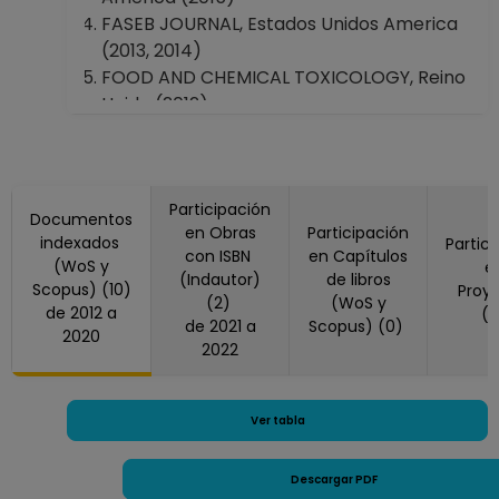
ASIGNATURA A TP
FASEB JOURNAL, Estados Unidos America
No Definitivo
(2013, 2014)
Facultad de
FOOD AND CHEMICAL TOXICOLOGY, Reino
Química
Unido (2012)
Desde 16-04-2010
REVISTA INTERNACIONAL DE
hasta 30-09-2015
CONTAMINACION AMBIENTAL, México
(2017)
TOXICOLOGY IN VITRO, Reino Unido (2016,
Participación
Documentos
en Obras
Participación
2020)
indexados
Partic
con ISBN
en Capítulos
TOXICOLOGY LETTERS, Irlanda (2020)
(WoS y
e
(Indautor)
de libros
Scopus) (10)
Proy
(2)
(WoS y
de 2012 a
(
de 2021 a
Scopus) (0)
2020
2022
Ver tabla
Descargar PDF