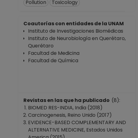
Pollution
Toxicology
Química
Desde 01-11-2017
hasta 31-01-2018
Coautorías con entidades de la UNAM
PROFESOR
Instituto de Investigaciones Biomédicas
ASIGNATURA A TP
Instituto de Neurobiología en Querétaro,
No Definitivo
Querétaro
Facultad de
Facultad de Medicina
Química
Facultad de Química
Desde 16-01-2016
hasta 30-10-2017
PROFESOR
ASIGNATURA A TP
No Definitivo
Revistas en las que ha publicado
(8):
Facultad de
BIOMED RES-INDIA, India (2018)
Química
Carcinogenesis, Reino Unido (2017)
Desde 01-10-2015
EVIDENCE-BASED COMPLEMENTARY AND
hasta 15-01-2016
ALTERNATIVE MEDICINE, Estados Unidos
PROFESOR
America (2015)