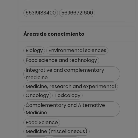
hasta 15-09-2019
PROFESOR
55319183400
56966721600
ASIGNATURA A TP
No Definitivo
Facultad de
Áreas de conocimiento
Química
Desde 16-04-2018
Biology
Environmental sciences
hasta 31-07-2018
Food science and technology
PROFESOR
Integrative and complementary
ASIGNATURA A TP
medicine
No Definitivo
Facultad de
Medicine, research and experimental
Química
Oncology
Toxicology
Desde 01-02-2018
Complementary and Alternative
hasta 15-04-2018
Medicine
PROFESOR
ASIGNATURA A TP
Food Science
No Definitivo
Medicine (miscellaneous)
Facultad de