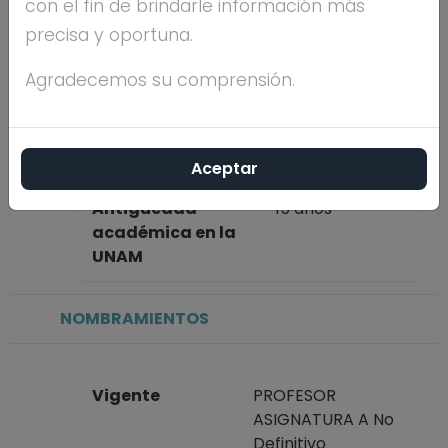
con el fin de brindarle información más
completo
ROSARIO
precisa y oportuna.
OLGUIN REYES
Agradecemos su comprensión.
Máximo nivel de
DOCTORADO
estudios
Aceptar
Antigüedad
15 años
académica en la
UNAM
NOMBRAMIENTOS
Vigente
PROFESOR
ASIGNATURA A No
Definitivo