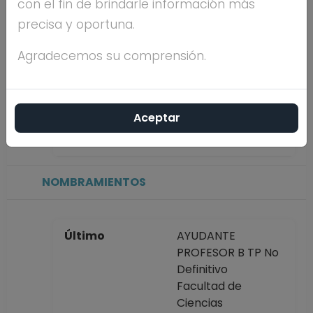
con el fin de brindarle información más
precisa y oportuna.
Máximo nivel de
MAESTRÍA
estudios
Agradecemos su comprensión.
Antigüedad
2 años
Aceptar
académica en la
UNAM
NOMBRAMIENTOS
Último
AYUDANTE
PROFESOR B TP No
Definitivo
Facultad de
Ciencias