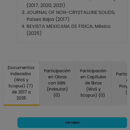
(2017, 2020, 2021)
JOURNAL OF NON-CRYSTALLINE SOLIDS,
Países Bajos (2017)
REVISTA MEXICANA DE FISICA, México
(2025)
Documentos
Participación
Participación
indexados
Partic
en Obras
en Capítulos
(WoS y
e
con ISBN
de libros
Scopus) (7)
Proy
(Indautor)
(WoS y
de 2017 a
(
(0)
Scopus) (0)
2025
Ver tabla