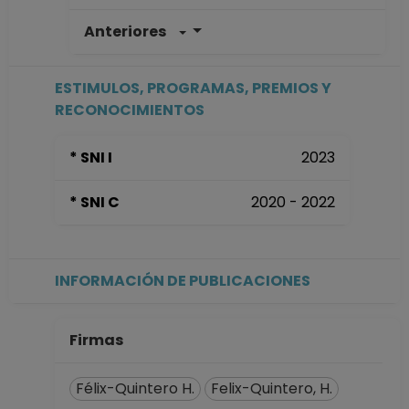
Anteriores
AYUDANTE
PROFESOR B TP No
Definitivo
ESTIMULOS, PROGRAMAS, PREMIOS Y
Facultad de
RECONOCIMIENTOS
Ciencias
Desde 01-05-2019
* SNI I
2023
hasta 15-03-2020
AYUDANTE
* SNI C
2020 - 2022
PROFESOR B TP No
Definitivo
Facultad de
Ciencias
INFORMACIÓN DE PUBLICACIONES
Desde 01-11-2016
hasta 15-06-2018
Firmas
Félix-Quintero H.
Felix-Quintero, H.