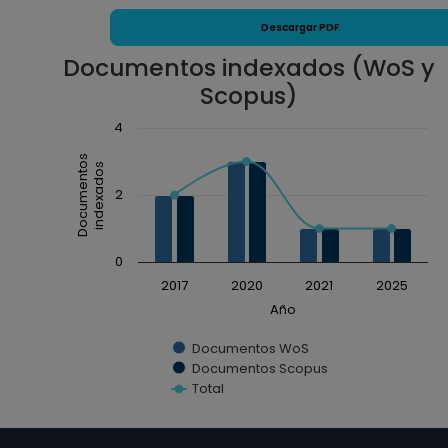
Descargar PDF
Documentos indexados (WoS y
Scopus)
Chart
4
Combination chart with 3 data series.
Documentos
indexados
The chart has 1 X axis displaying Año.
2
The chart has 1 Y axis displaying Documentos inde
0
2017
2020
2021
2025
Año
Documentos WoS
Documentos Scopus
Total
End of interactive chart.