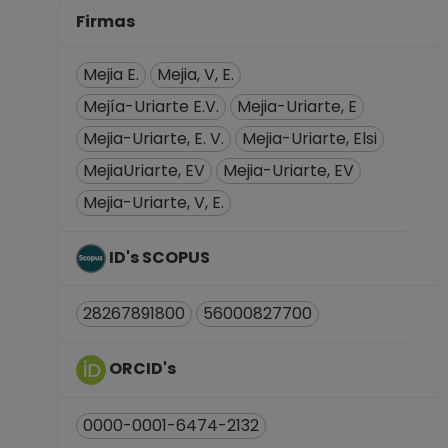
Desde 01-02-2009
Firmas
hasta 15-10-2009
INVESTIGADOR
Mejia E.
Mejia, V, E.
ASOCIADO C TC No
Mejía-Uriarte E.V.
Mejia-Uriarte, E
Definitivo
Mejia-Uriarte, E. V.
Mejia-Uriarte, Elsi
Dirección General
de Asuntos del
MejiaUriarte, EV
Mejia-Uriarte, EV
Personal
Mejia-Uriarte, V, E.
Académico
Desde 01-01-2008
ID's SCOPUS
(fecha inicial de
registros en el SIIA)
hasta 15-12-2008
28267891800
56000827700
POSDOCTOR TC No
Definitivo
ORCID's
Instituto de Física
Desde 05-10-2004
0000-0001-6474-2132
hasta 04-10-2006