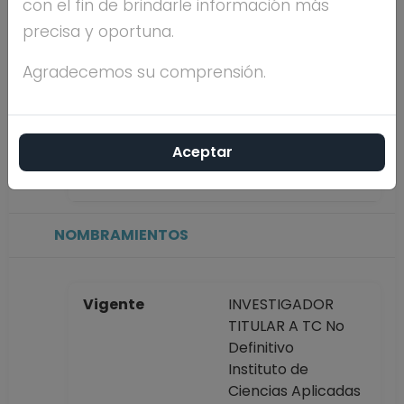
con el fin de brindarle información más
precisa y oportuna.
Máximo nivel de
POSDOCTORADO
estudios
Agradecemos su comprensión.
Antigüedad
18 años
Aceptar
académica en la
UNAM
NOMBRAMIENTOS
Vigente
INVESTIGADOR
TITULAR A TC No
Definitivo
Instituto de
Ciencias Aplicadas