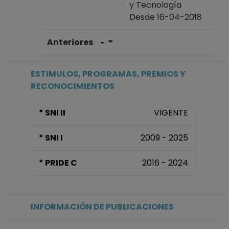
y Tecnología
Desde 16-04-2018
Anteriores
INVESTIGADOR
TITULAR A TC No
Definitivo
ESTIMULOS, PROGRAMAS, PREMIOS Y
Centro de Ciencias
RECONOCIMIENTOS
Aplicadas y
Desarrollo
* SNI II
VIGENTE
Tecnológico
Desde 16-10-2009
* SNI I
2009 - 2025
hasta 15-04-2018
INVESTIGADOR
* PRIDE C
2016 - 2024
ASOCIADO C TC No
Definitivo
Centro de Ciencias
Aplicadas y
INFORMACIÓN DE PUBLICACIONES
Desarrollo
Tecnológico