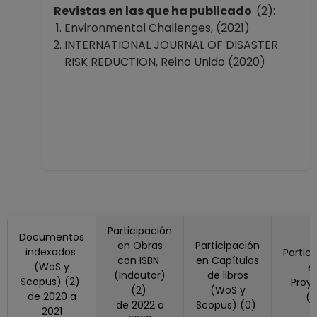
No Definitivo
Revistas en las que ha publicado
(2):
Escuela Nacional
Environmental Challenges, (2021)
de Estudios
INTERNATIONAL JOURNAL OF DISASTER
Superiores, Unidad
RISK REDUCTION, Reino Unido (2020)
Morelia, Michoacán
Desde 01-09-2021
hasta 31-01-2022
PROFESOR
ASIGNATURA A TP
No Definitivo
Escuela Nacional
de Estudios
Superiores, Unidad
Morelia, Michoacán
Participación
Documentos
Desde 16-04-2021
en Obras
Participación
indexados
Partic
con ISBN
en Capítulos
hasta 31-08-2021
(WoS y
e
(Indautor)
de libros
AYUDANTE
Scopus) (2)
Proy
(2)
(WoS y
PROFESOR A TP No
de 2020 a
(
de 2022 a
Scopus) (0)
2021
Definitivo