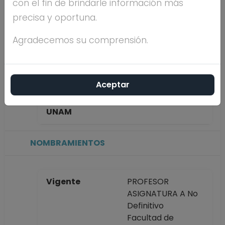
con el fin de brindarle información más
ROMAN
precisa y oportuna.
Máximo nivel de
LICENCIATURA
Agradecemos su comprensión.
estudios
Aceptar
Antigüedad
3 años
académica en la
UNAM
NOMBRAMIENTOS
Vigente
PROFESOR
ASIGNATURA A No
Definitivo
Facultad de