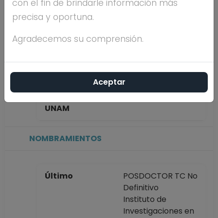
con el fin de brindarle información más
GUTIERREZ
precisa y oportuna.
Máximo nivel de
Agradecemos su comprensión.
estudios
Aceptar
Antigüedad
años, meses,
académica en la
días
UNAM
NOMBRAMIENTOS
Último
POSDOCTOR TC No
Definitivo
Instituto de
Investigaciones en