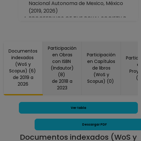
Nacional Autonoma de Mexico, México
(2019, 2026)
PROCEEDINGS OF THE ROYAL SOCIETY B-
BIOLOGICAL SCIENCES, Reino Unido (2023)
REVISTA GEOGRAFICA DE AMERICA
CENTRAL, Costa Rica (2023)
Participación
Documentos
en Obras
Participación
indexados
Partic
con ISBN
en Capítulos
(WoS y
e
(Indautor)
de libros
Scopus) (6)
Proy
(8)
(WoS y
de 2019 a
(
de 2018 a
Scopus) (0)
2026
2023
Ver tabla
Descargar PDF
Documentos indexados (WoS y