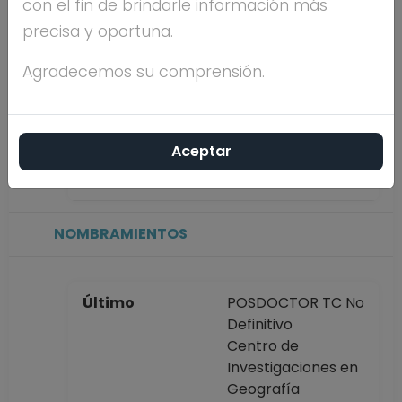
con el fin de brindarle información más
precisa y oportuna.
Máximo nivel de
estudios
Agradecemos su comprensión.
Antigüedad
años,
Aceptar
académica en la
meses, días
UNAM
NOMBRAMIENTOS
Último
POSDOCTOR TC No
Definitivo
Centro de
Investigaciones en
Geografía