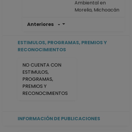
Ambiental en
Morelia, Michoacán
Anteriores
POSDOCTOR TC No
Definitivo
Centro de
ESTIMULOS, PROGRAMAS, PREMIOS Y
Investigaciones en
RECONOCIMIENTOS
Geografía
Ambiental en
NO CUENTA CON
Morelia, Michoacán
ESTIMULOS,
Desde 05-03-2018
PROGRAMAS,
hasta 04-03-2019
PREMIOS Y
RECONOCIMIENTOS
INFORMACIÓN DE PUBLICACIONES