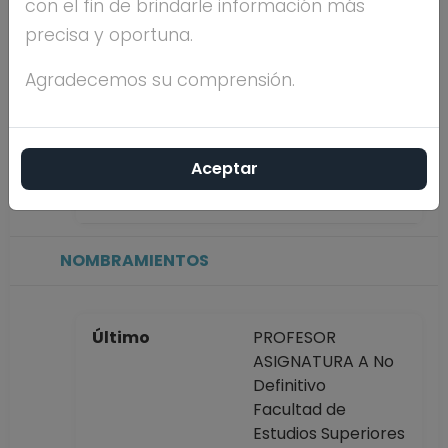
con el fin de brindarle información más
precisa y oportuna.
Máximo nivel de
DOCTORADO
estudios
Agradecemos su comprensión.
Antigüedad
7 años
Aceptar
académica en la
UNAM
NOMBRAMIENTOS
Último
PROFESOR
ASIGNATURA A No
Definitivo
Facultad de
Estudios Superiores