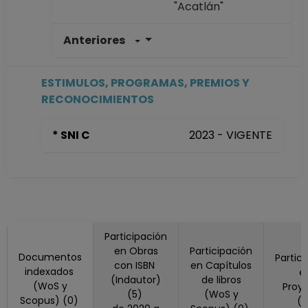
"Acatlán"
Anteriores
PROFESOR
ASIGNATURA A No
Definitivo
ESTIMULOS, PROGRAMAS, PREMIOS Y
Facultad de
RECONOCIMIENTOS
Estudios Superiores
"Acatlán"
* SNI C
2023 - VIGENTE
Desde 01-08-2025
hasta 31-01-2026
PROFESOR
ASIGNATURA A No
Definitivo
Facultad de
Participación
Estudios Superiores
en Obras
Participación
"Acatlán"
Documentos
Partic
con ISBN
en Capítulos
Desde 16-02-2025
indexados
e
(Indautor)
de libros
(WoS y
hasta 31-07-2025
Proy
(5)
(WoS y
Scopus) (0)
(
PROFESOR