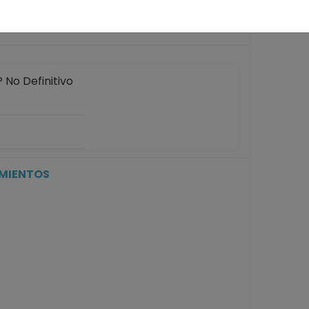
No Definitivo
No Definitivo
30-04-2023
IMIENTOS
No Definitivo
0-04-2022
No Definitivo
5-08-2020