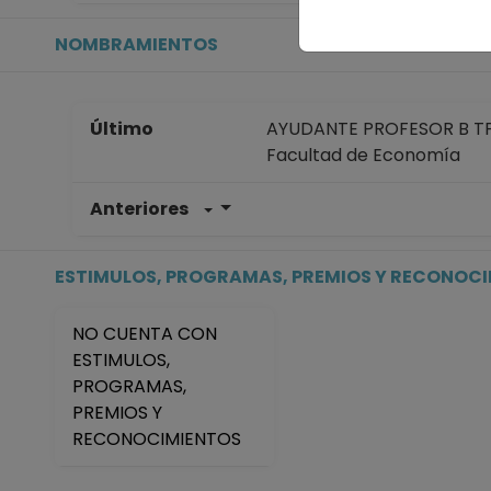
NOMBRAMIENTOS
Último
AYUDANTE PROFESOR B TP 
Facultad de Economía
Anteriores
AYUDANTE PROFESOR B TP 
Facultad de Economía
Desde 16-11-2022 hasta 
ESTIMULOS, PROGRAMAS, PREMIOS Y RECONOC
AYUDANTE PROFESOR B TP 
Facultad de Economía
NO CUENTA CON
Desde 01-11-2021 hasta 3
ESTIMULOS,
AYUDANTE PROFESOR B TP 
PROGRAMAS,
Facultad de Economía
PREMIOS Y
Desde 16-11-2019 hasta 1
RECONOCIMIENTOS