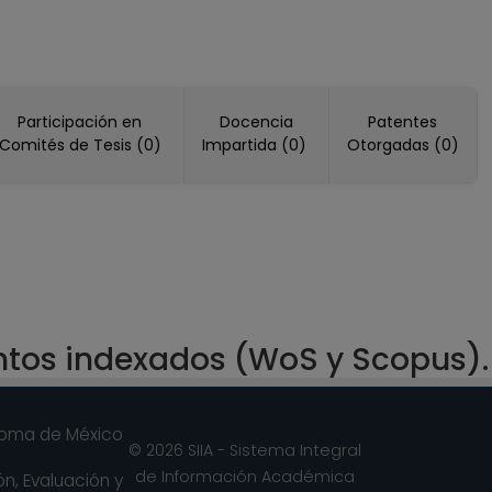
Participación en
Docencia
Patentes
Comités de Tesis (0)
Impartida (0)
Otorgadas (0)
ntos indexados (WoS y Scopus).
noma de México
© 2026 SIIA - Sistema Integral
de Información Académica
n, Evaluación y