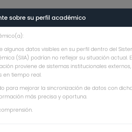
te sobre su perfil académico
ÉMICA - PÚBLICO
émico(a):
LOS ANGELES PLASCEN
algunos datos visibles en su perfil dentro del Siste
ica (SIIA) podrían no reflejar su situación actual. 
ación proviene de sistemas institucionales externos
s en tiempo real.
o para mejorar la sincronización de datos con dicha
RIA DE LOS ANGELES PLASCENCIA ACOSTA
nformación más precisa y oportuna.
comprensión.
ESTRÍA
años