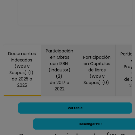
Participación
Documentos
Partic
en Obras
Participación
indexados
e
con ISBN
en Capítulos
(WoS y
Proy
(Indautor)
de libros
Scopus) (1)
(
(2)
(WoS y
de 2025 a
de 2022 a
de 2017 a
Scopus) (0)
2025
20
2022
Ver tabla
Descargar PDF