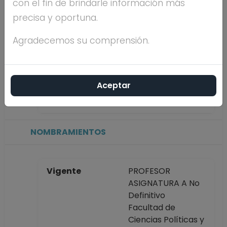
con el fin de brindarle información más
precisa y oportuna.
Máximo nivel de
DOCTORADO
estudios
Agradecemos su comprensión.
Antigüedad
4 años
Aceptar
académica en la
UNAM
NOMBRAMIENTOS
Vigente
PROFESOR
ASIGNATURA A No
Definitivo
Facultad de
Ciencias Políticas y