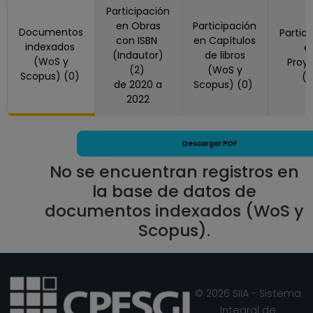
Participación
en Obras
Participación
Documentos
Partic
con ISBN
en Capítulos
indexados
e
(Indautor)
de libros
(WoS y
Proy
(2)
(WoS y
Scopus) (0)
(
de 2020 a
Scopus) (0)
2022
Descargar PDF
No se encuentran registros en
la base de datos de
documentos indexados (WoS y
Scopus).
© 2026 SIIA - Sistema
Integral de