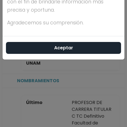
con el fin de brindarle información más
TAIZAN
precisa y oportuna.
Máximo nivel de
DOCTORADO
Agradecemos su comprensión.
estudios
Aceptar
Antigüedad
52 años
académica en la
UNAM
NOMBRAMIENTOS
Último
PROFESOR DE
CARRERA TITULAR
C TC Definitivo
Facultad de