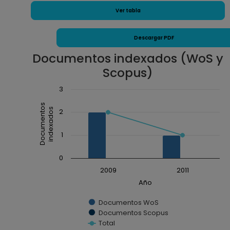
Ver tabla
Descargar PDF
Documentos indexados (WoS y
Scopus)
Chart
3
Combination chart with 3 data series.
Documentos
indexados
2
The chart has 1 X axis displaying Año.
The chart has 1 Y axis displaying Documentos ind
1
0
2009
2011
Año
Documentos WoS
Documentos Scopus
Total