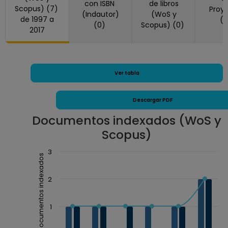
con ISBN
de libros
Scopus) (7)
Proy
(Indautor)
(WoS y
de 1997 a
(
(0)
Scopus) (0)
2017
Ver tabla
Descargar PDF
Documentos indexados (WoS y
Scopus)
Chart
3
Documentos indexados
Combination chart with 3 data series.
The chart has 1 X axis displaying Año.
2
The chart has 1 Y axis displaying Documentos ind
1