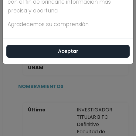
con el fin de brindarle información más
SHKOLNIKOFF
precisa y oportuna.
Máximo nivel de
DOCTORADO
Agradecemos su comprensión.
estudios
Aceptar
Antigüedad
49 años
académica en la
UNAM
NOMBRAMIENTOS
Último
INVESTIGADOR
TITULAR B TC
Definitivo
Facultad de