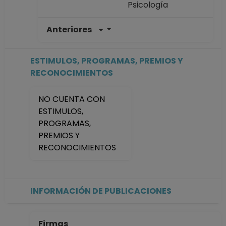
Psicología
Anteriores
INVESTIGADOR
TITULAR B TC
Definitivo
ESTIMULOS, PROGRAMAS, PREMIOS Y
Facultad de
RECONOCIMIENTOS
Psicología
Desde 01-01-2008
NO CUENTA CON
(fecha inicial de
ESTIMULOS,
registros en el SIIA)
PROGRAMAS,
hasta 15-09-2016
PREMIOS Y
RECONOCIMIENTOS
INFORMACIÓN DE PUBLICACIONES
Firmas